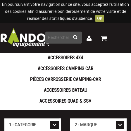
Panneau de gestion des cookies
En poursuivant votre navigation sur ce site, vous acceptez l'utilisation
des cookies afin d'assurer le bon déroulement de votre visite et de
réaliser des statistiques d'audience.
OK
Rechercher
Mon
Mon
panier
compte
ACCESSOIRES 4X4
ACCESSOIRES CAMPING CAR
PIÈCES CARROSSERIE CAMPING-CAR
ACCESSOIRES BATEAU
ACCESSOIRES QUAD & SSV
Cat�gorie
Marque