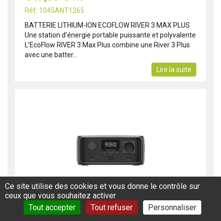
Réf: 1045ANT1265
BATTERIE LITHIUM-ION ECOFLOW RIVER 3 MAX PLUS
Une station d’énergie portable puissante et polyvalente
L’EcoFlow RIVER 3 Max Plus combine une River 3 Plus
avec une batter...
Lire la suite
Ce site utilise des cookies et vous donne le contrôle sur
ceux que vous souhaitez activer
BATTERIE LITHIUM-ION ECOFLOW RIVER 3 UPS
Tout accepter
Tout refuser
Personnaliser