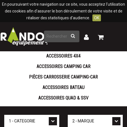
Panneau de gestion des cookies
En poursuivant votre navigation sur ce site, vous acceptez l'utilisation
des cookies afin d'assurer le bon déroulement de votre visite et de
réaliser des statistiques d'audience.
OK
Rechercher
Mon
Mon
panier
compte
ACCESSOIRES 4X4
ACCESSOIRES CAMPING CAR
PIÈCES CARROSSERIE CAMPING-CAR
ACCESSOIRES BATEAU
ACCESSOIRES QUAD & SSV
Cat�gorie
Marque