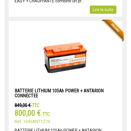
EASY + CHAUFFANTE combine un pr...
Lire la suite
PROMO
BATTERIE LITHIUM 105Ah POWER + ANTARION
CONNECTEE
849,00 €
TTC
800,00 €
TTC
Réf: 1045ANT1274
BATTERIE LITHIUM 105Ah POWER + ANTARION