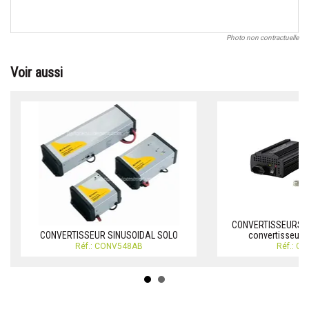
Photo non contractuelle
Voir aussi
CONVERTISSEURS P
CONVERTISSEUR SINUSOIDAL SOLO
convertisseur 
Réf.: CONV548AB
Réf.: C