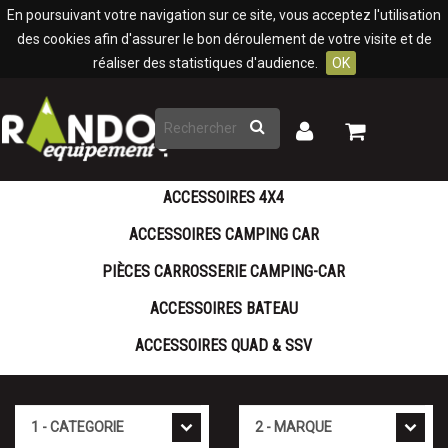
Panneau de gestion des cookies
En poursuivant votre navigation sur ce site, vous acceptez l'utilisation
des cookies afin d'assurer le bon déroulement de votre visite et de
réaliser des statistiques d'audience.
OK
Rechercher
Mon
Mon
panier
compte
ACCESSOIRES 4X4
ACCESSOIRES CAMPING CAR
PIÈCES CARROSSERIE CAMPING-CAR
ACCESSOIRES BATEAU
ACCESSOIRES QUAD & SSV
Cat�gorie
Marque