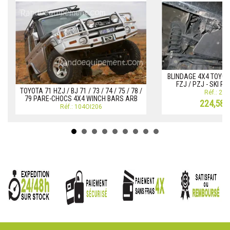
BLINDAGE 4X4 TOYOTA
FZJ / PZJ - SKI 
TOYOTA 71 HZJ / BJ 71 / 73 / 74 / 75 / 78 /
Réf.: 22
79 PARE-CHOCS 4X4 WINCH BARS ARB
224,58 
Réf.: 104OI206