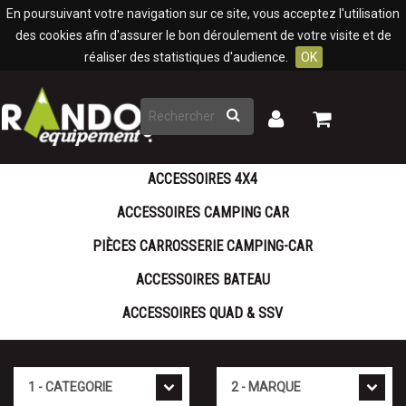
Panneau de gestion des cookies
En poursuivant votre navigation sur ce site, vous acceptez l'utilisation
des cookies afin d'assurer le bon déroulement de votre visite et de
réaliser des statistiques d'audience.
OK
Rechercher
Mon
Mon
panier
compte
ACCESSOIRES 4X4
ACCESSOIRES CAMPING CAR
PIÈCES CARROSSERIE CAMPING-CAR
ACCESSOIRES BATEAU
ACCESSOIRES QUAD & SSV
Cat�gorie
Marque