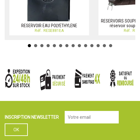
RESERVOIRS SOUPLES
RESERVOIR EAU POLYETHYLENE
réservoir souple
Réf.: RESE881EA
Réf.: RE
INSCRIPTION NEWSLETTER