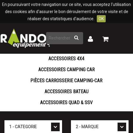
Panneau de gestion des cookies
En poursuivant votre navigation sur ce site, vous acceptez l'utilisation
des cookies afin d'assurer le bon déroulement de votre visite et de
réaliser des statistiques d'audience.
OK
Rechercher
Mon
Mon
panier
compte
ACCESSOIRES 4X4
ACCESSOIRES CAMPING CAR
PIÈCES CARROSSERIE CAMPING-CAR
ACCESSOIRES BATEAU
ACCESSOIRES QUAD & SSV
Cat�gorie
Marque