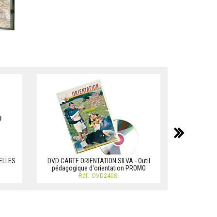
suiv
ELLES
DVD CARTE ORIENTATION SILVA - Outil
X CURVIME
s
pédagogique d'orientation PROMO
Réf.: DVD240SI