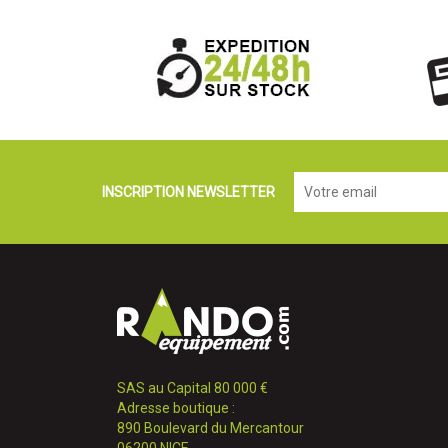
INSCRIPTION NEWSLETTER
SAS au Capital 80 000 €
Adresse boutique :
890 Boulevard du Mercantour