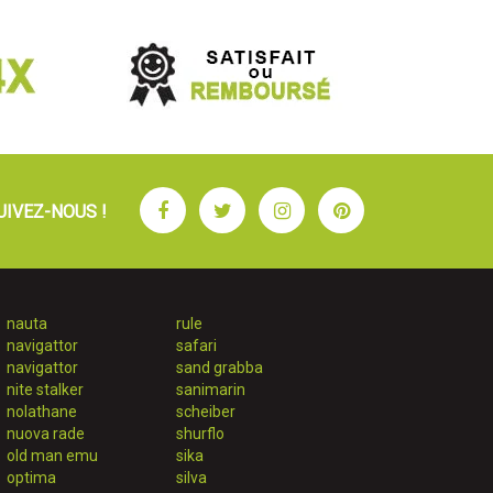
Facebook
Twitter
Instagram
Pinterest
UIVEZ-NOUS !
nauta
rule
navigattor
safari
navigattor
sand grabba
nite stalker
sanimarin
nolathane
scheiber
nuova rade
shurflo
old man emu
sika
optima
silva