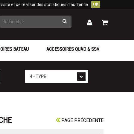
isite et de réaliser des statistiques d'audience.
OK
Rechercher
Mon
Mon
panier
compte
OIRES BATEAU
ACCESSOIRES QUAD & SSV
Type
NCHE
PAGE PRÉCÉDENTE