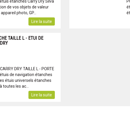
uis étanches Carry Dry Silva
P
ion de vos objets de valeur
é
appareil photo, GP...
ét
Lire la suite
E TAILLE L - ETUI DE
 DRY
 CARRY DRY TAILLE L - PORTE
uis de navigation étanches
des étuis universels étanches
 toutes les ac...
Lire la suite