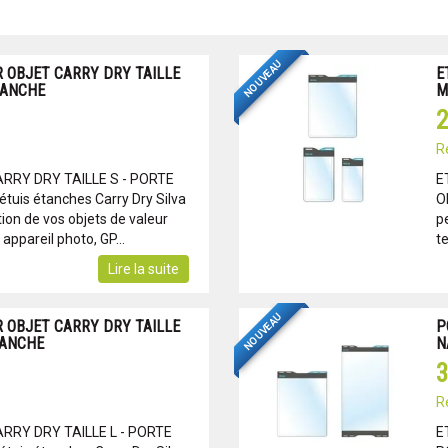
NOUVEAU
 OBJET CARRY DRY TAILLE
E
TANCHE
M
2
R
RRY DRY TAILLE S - PORTE
E
uis étanches Carry Dry Silva
O
ion de vos objets de valeur
p
appareil photo, GP...
te
Lire la suite
NOUVEAU
 OBJET CARRY DRY TAILLE
P
TANCHE
N
3
R
RRY DRY TAILLE L - PORTE
E