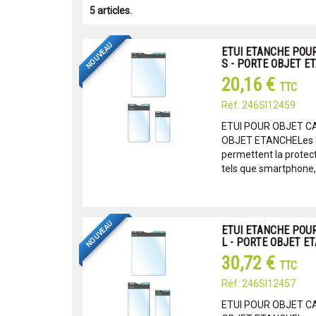
5 articles.
NOUVEAU
ETUI ETANCHE POUR
S - PORTE OBJET E
20,16 €
TTC
Réf: 246SI12459
ETUI POUR OBJET CA
OBJET ETANCHELes ét
permettent la protect
tels que smartphone, 
NOUVEAU
ETUI ETANCHE POUR
L - PORTE OBJET E
30,72 €
TTC
Réf: 246SI12457
ETUI POUR OBJET CA