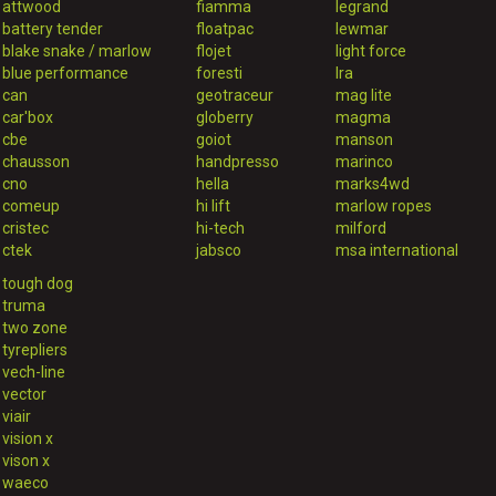
attwood
fiamma
legrand
battery tender
floatpac
lewmar
blake snake / marlow
flojet
light force
blue performance
foresti
lra
can
geotraceur
mag lite
car'box
globerry
magma
cbe
goiot
manson
chausson
handpresso
marinco
cno
hella
marks4wd
comeup
hi lift
marlow ropes
cristec
hi-tech
milford
ctek
jabsco
msa international
tough dog
truma
two zone
tyrepliers
vech-line
vector
viair
vision x
vison x
waeco