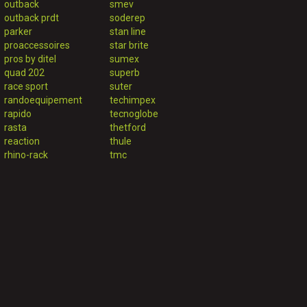
outback
smev
outback prdt
soderep
parker
stan line
proaccessoires
star brite
pros by ditel
sumex
quad 202
superb
race sport
suter
randoequipement
techimpex
rapido
tecnoglobe
rasta
thetford
reaction
thule
rhino-rack
tmc