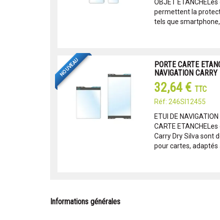
OBJET ETANCHELes ét
permettent la protect
tels que smartphone, 
NOUVEAU
PORTE CARTE ETANCH
NAVIGATION CARRY
32,64 €
TTC
Réf: 246SI12455
ETUI DE NAVIGATION
CARTE ETANCHELes ét
Carry Dry Silva sont 
pour cartes, adaptés à
Informations générales