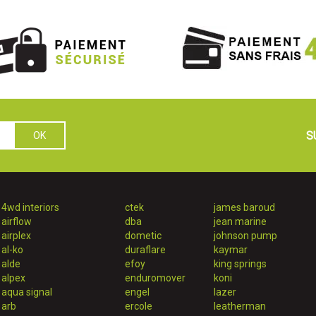
S
4wd interiors
ctek
james baroud
airflow
dba
jean marine
airplex
dometic
johnson pump
al-ko
duraflare
kaymar
alde
efoy
king springs
alpex
enduromover
koni
aqua signal
engel
lazer
arb
ercole
leatherman