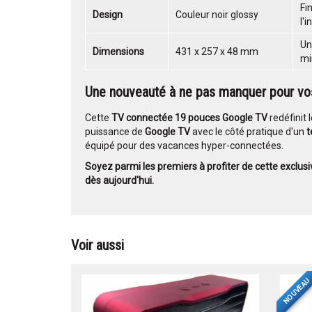
Fi
Design
Couleur noir glossy
l'
Un
Dimensions
431 x 257 x 48 mm
mi
Une n
ouveauté
à ne pas manquer pour vo
Cette
TV connectée 19 pouces Google TV
redéfinit 
puissance de
Google TV
avec le côté pratique d'un
t
équipé pour des vacances hyper-connectées.
Soyez parmi les premiers à profiter de cette exclusi
dès aujourd'hui.
Voir aussi
NOUVEAU