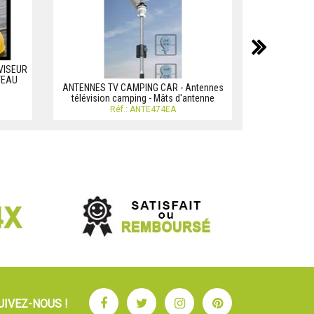
suiv
VISEUR
TEAU
ANTENNES TV CAMPING CAR - Antennes
TV SUPPO
télévision camping - Mâts d'antenne
ACCESSO
Réf.: ANTE474EA
Facebook
Twitter
Instagram
Pinterest
UIVEZ-NOUS !