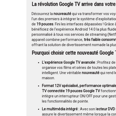
La révolution
Google TV
arrive dans votre 
Découvrez la
nouveauté
qui va transformer vos voy
l'un des premiers à intégrer le système d'exploitation
de
19 pouces
. Fini les interfaces dépassées ! Grâce
bénéficiez de l'expérience Android 14.0 la plus fluide
personnalisé à tous vos services de streaming (Netfl
appareil combine performance,
très faible consom
offrant la solution de divertissement nomade la p
Pourquoi choisir cette n
ouveauté Google 
L'expérience Google TV avancée :
Profitez de 
organise vos films et séries de toutes les pla
intelligent. Une véritable
nouveauté
qui rend l
maison.
Format 12V spécialisé, performance optimale
TV connectée 19 pouces Google TV
fonctionn
intègre un interrupteur ON/OFF pour une gestio
les fonctionnalités de pointe.
Le multimédia intégré :
Avec son l
ecteur DVD 
assure le divertissement même lorsque la con