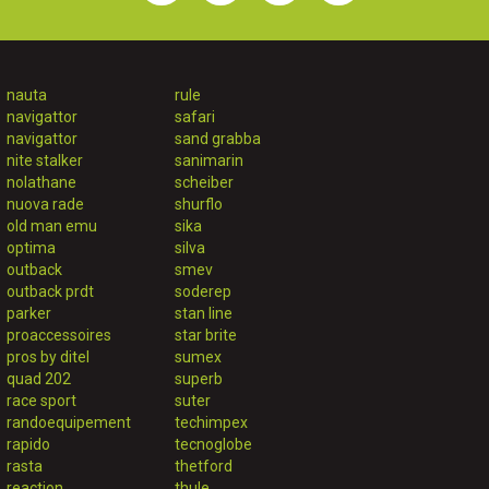
nauta
rule
navigattor
safari
navigattor
sand grabba
nite stalker
sanimarin
nolathane
scheiber
nuova rade
shurflo
old man emu
sika
optima
silva
outback
smev
outback prdt
soderep
parker
stan line
proaccessoires
star brite
pros by ditel
sumex
quad 202
superb
race sport
suter
randoequipement
techimpex
rapido
tecnoglobe
rasta
thetford
reaction
thule