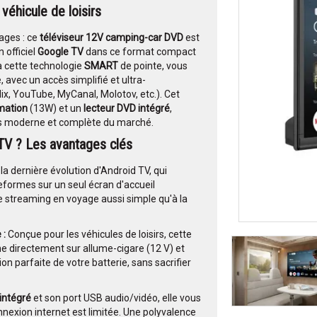
véhicule de loisirs
ages : ce
téléviseur 12V camping-car DVD
est
 officiel
Google TV
dans ce format compact
 à cette technologie
SMART
de pointe, vous
, avec un accès simplifié et ultra-
ix, YouTube, MyCanal, Molotov, etc.). Cet
mation
(13W) et un
lecteur DVD intégré
,
lus moderne et complète du marché.
TV
? Les avantages clés
la dernière évolution d'Android TV, qui
teformes sur un seul écran d'accueil
e streaming en voyage aussi simple qu'à la
 :
Conçue pour les véhicules de loisirs, cette
e directement sur allume-cigare (12 V) et
n parfaite de votre batterie, sans sacrifier
intégré
et son port USB audio/vidéo, elle vous
nexion internet est limitée. Une polyvalence