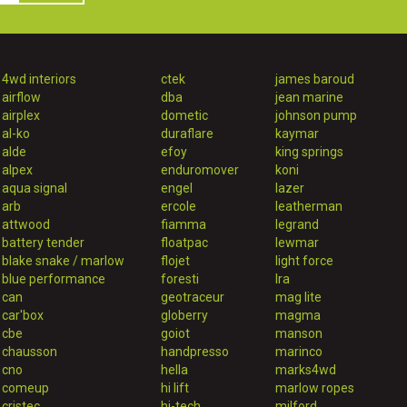
4wd interiors
ctek
james baroud
airflow
dba
jean marine
airplex
dometic
johnson pump
al-ko
duraflare
kaymar
alde
efoy
king springs
alpex
enduromover
koni
aqua signal
engel
lazer
arb
ercole
leatherman
attwood
fiamma
legrand
battery tender
floatpac
lewmar
blake snake / marlow
flojet
light force
blue performance
foresti
lra
can
geotraceur
mag lite
car'box
globerry
magma
cbe
goiot
manson
chausson
handpresso
marinco
cno
hella
marks4wd
comeup
hi lift
marlow ropes
cristec
hi-tech
milford