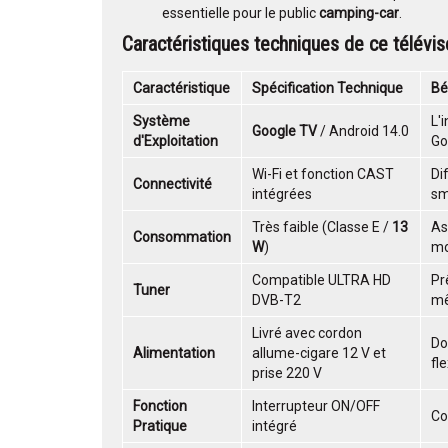
essentielle pour le public
camping-car
.
Caractéristiques techniques de ce t
élévi
Caractéristique
Spécification Technique
Bé
Système
L'
Google TV
/ Android 14.0
d'Exploitation
Go
Wi-Fi et fonction CAST
Di
Connectivité
intégrées
sm
Très faible (Classe E /
13
As
Consommation
W
)
mo
Compatible ULTRA HD
Pr
Tuner
DVB-T2
mê
Livré avec cordon
Do
Alimentation
allume-cigare 12 V et
fl
prise 220 V
Fonction
Interrupteur ON/OFF
Co
Pratique
intégré