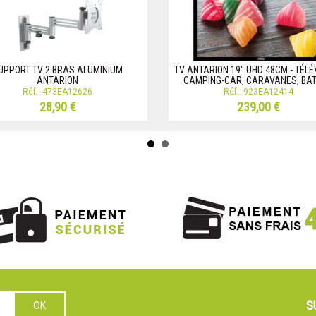
UPPORT TV 2 BRAS ALUMINIUM
TV ANTARION 19" UHD 48CM - TÉLÉ
ANTARION
CAMPING-CAR, CARAVANES, BA
Réf.: 473EA12626
Réf.: 923EA12414
28,90 €
239,00 €
S