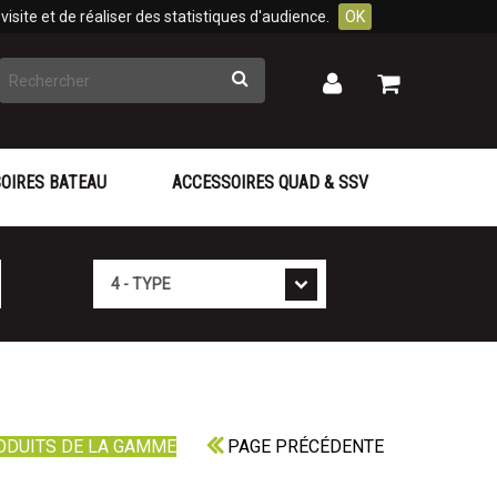
isite et de réaliser des statistiques d'audience.
OK
Rechercher
Mon
Mon
panier
compte
OIRES BATEAU
ACCESSOIRES QUAD & SSV
Type
ODUITS DE LA GAMME
PAGE PRÉCÉDENTE