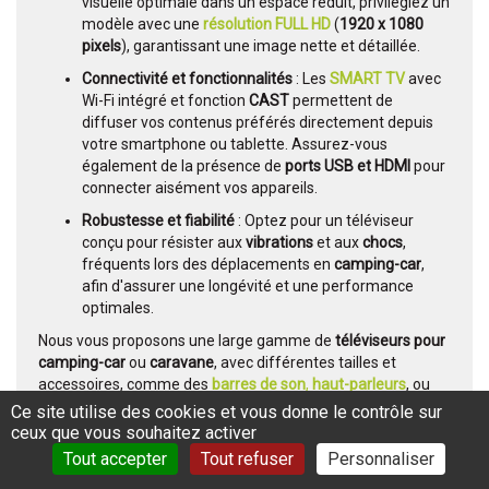
visuelle optimale dans un espace réduit, privilégiez un
modèle avec une
résolution FULL HD
(
1920 x 1080
pixels
), garantissant une image nette et détaillée.
Connectivité et fonctionnalités
: Les
SMART TV
avec
Wi-Fi intégré et fonction
CAST
permettent de
diffuser vos contenus préférés directement depuis
votre smartphone ou tablette. Assurez-vous
également de la présence de
ports USB et HDMI
pour
connecter aisément vos appareils.
Robustesse et fiabilité
: Optez pour un téléviseur
conçu pour résister aux
vibrations
et aux
chocs
,
fréquents lors des déplacements en
camping-car
,
afin d'assurer une longévité et une performance
optimales.
Nous vous proposons une large gamme de
téléviseurs pour
camping-car
ou
caravane
, avec différentes tailles et
accessoires, comme des
barres de son
,
haut-parleurs
, ou
démodulateurs satellite
pour améliorer votre expérience
Ce site utilise des cookies et vous donne le contrôle sur
audio-vidéo.
ceux que vous souhaitez activer
Tout accepter
Tout refuser
Personnaliser
Antennes satellite pour camping-car / caravanes
Antenne mobile pour camping-car / caravanes