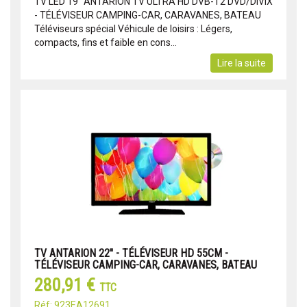
TV LED 19'' ANTARION TV ULTRA HD DVB-T2 DVD/DIVIX
- TÉLÉVISEUR CAMPING-CAR, CARAVANES, BATEAU
Téléviseurs spécial Véhicule de loisirs : Légers,
compacts, fins et faible en cons...
Lire la suite
TV ANTARION 22'' - TÉLÉVISEUR HD 55CM -
TÉLÉVISEUR CAMPING-CAR, CARAVANES, BATEAU
280,91 €
TTC
Réf: 923EA12691