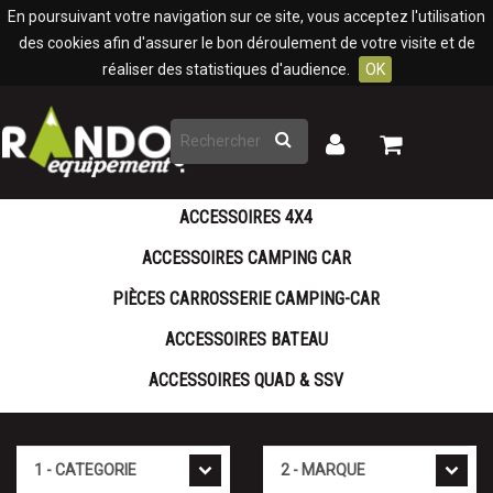
Panneau de gestion des cookies
En poursuivant votre navigation sur ce site, vous acceptez l'utilisation
des cookies afin d'assurer le bon déroulement de votre visite et de
réaliser des statistiques d'audience.
OK
Rechercher
Mon
Mon
panier
compte
ACCESSOIRES 4X4
ACCESSOIRES CAMPING CAR
PIÈCES CARROSSERIE CAMPING-CAR
ACCESSOIRES BATEAU
ACCESSOIRES QUAD & SSV
Cat�gorie
Marque