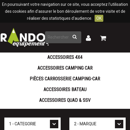
Panneau de gestion des cookies
En poursuivant votre navigation sur ce site, vous acceptez l'utilisation
des cookies afin d'assurer le bon déroulement de votre visite et de
réaliser des statistiques d'audience.
OK
Rechercher
Mon
Mon
panier
compte
ACCESSOIRES 4X4
ACCESSOIRES CAMPING CAR
PIÈCES CARROSSERIE CAMPING-CAR
ACCESSOIRES BATEAU
ACCESSOIRES QUAD & SSV
Cat�gorie
Marque