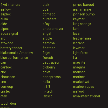
4wd interiors
ctek
james baroud
airflow
dba
jean marine
airplex
dometic
johnson pump
al-ko
duraflare
kaymar
alde
efoy
king springs
alpex
enduromover
koni
aqua signal
engel
lazer
arb
ercole
leatherman
attwood
fiamma
legrand
battery tender
floatpac
lewmar
blake snake / marlow
flojet
light force
blue performance
foresti
lra
can
geotraceur
mag lite
car'box
globerry
magma
cbe
goiot
manson
chausson
handpresso
marinco
cno
hella
marks4wd
comeup
hi lift
marlow ropes
cristec
hi-tech
milford
ctek
jabsco
msa international
tough dog