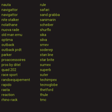
nauta
rule
navigattor
safari
navigattor
sand grabba
nite stalker
sanimarin
nolathane
scheiber
nuova rade
shurflo
old man emu
sika
optima
silva
outback
smev
outback prdt
soderep
parker
stan line
proaccessoires
star brite
pros by ditel
sumex
quad 202
superb
race sport
suter
randoequipement
techimpex
rapido
tecnoglobe
rasta
thetford
reaction
thule
rhino-rack
tmc