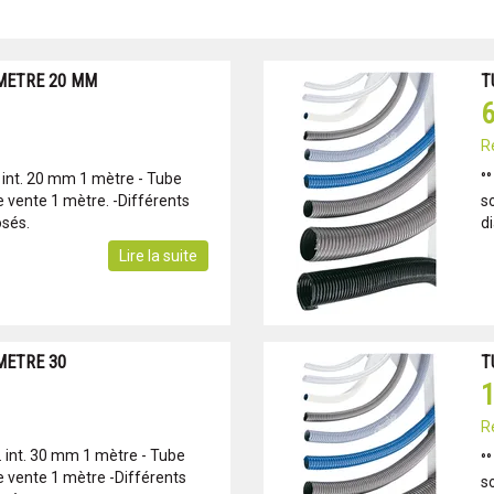
METRE 20 MM
T
6
R
 int. 20 mm 1 mètre - Tube
°
e vente 1 mètre. -Différents
s
sés.
d
Lire la suite
METRE 30
T
1
R
. int. 30 mm 1 mètre - Tube
°
e vente 1 mètre -Différents
s