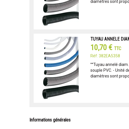
diamètres sont propo
TUYAU ANNELE DIA
10,70 €
TTC
Réf: 382EA5358
°°Tuyau annelé diam.
souple PVC. - Unité d
diamètres sont propo
Informations générales