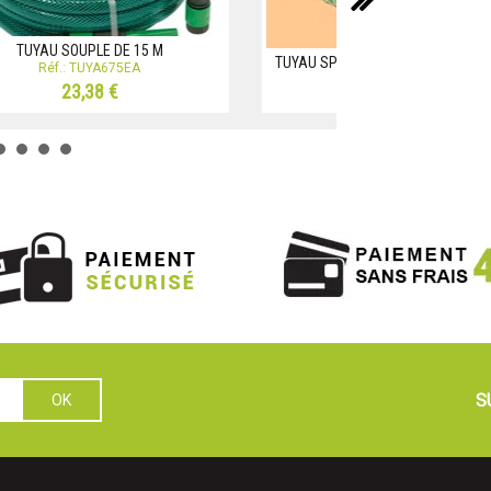
TUYAU SOUPLE DE 15 M
TUYAU SPIRALE AVEC DOUCHETTE
Réf.: TUYA675EA
EMBOUTS
23,38 €
Réf.: TUYA654CMC
S