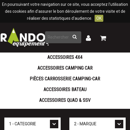
Panneau de gestion des cookies
En poursuivant votre navigation sur ce site, vous acceptez l'utilisation
des cookies afin d'assurer le bon déroulement de votre visite et de
réaliser des statistiques d'audience.
OK
Rechercher
Mon
Mon
panier
compte
ACCESSOIRES 4X4
ACCESSOIRES CAMPING CAR
PIÈCES CARROSSERIE CAMPING-CAR
ACCESSOIRES BATEAU
ACCESSOIRES QUAD & SSV
Cat�gorie
Marque