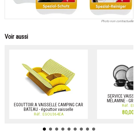
Photo non contractuelle
Voir aussi
SERVICE VAISSEL
MÉLAMINE - GRAN
EGOUTTOIR A VAISSELLE CAMPING CAR
Réf.: EN
BATEAU - égouttoir vaisselle
80,00 
Réf.: EGOU364EA