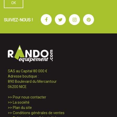
Facebook
Twitter
Instagram
Pinterest
SUIVEZ-NOUS !
SAS au Capital 80 000 €
Adresse boutique :
890 Boulevard du Mercantour
06200 NICE
>>
Pour nous contacter
>>
La société
>>
Plan du site
>>
Conditions générales de ventes