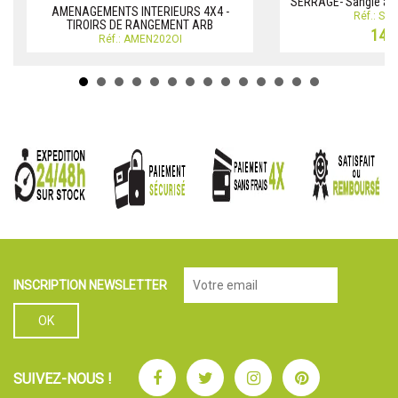
SERRAGE- Sangle à c
AMENAGEMENTS INTERIEURS 4X4 -
Réf.: S
TIROIRS DE RANGEMENT ARB
14,0
Réf.: AMEN202OI
INSCRIPTION NEWSLETTER
Facebook
Twitter
Instagram
Pinterest
SUIVEZ-NOUS !