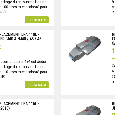
tockage du carburant. Il a une
à 
100 litres et est adapté pour
c
 (1...
l
Lire la suite
PLACEMENT LRA 110L -
R
 FJ40 & BJ40 / 45 / 46
F
C
C
1
R
lacement acier 4x4 est dédié
C
tockage du carburant. Il a une
à 
110 litres et est adapté pour
c
IS...
l
Lire la suite
PLACEMENT LRA 115L -
R
-2013)
J