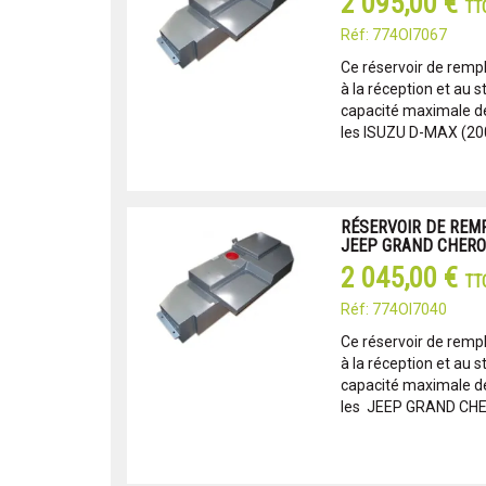
2 095,00 €
TT
Réf: 774OI7067
Ce réservoir de remp
à la réception et au s
capacité maximale de 
les ISUZU D-MAX (200
RÉSERVOIR DE REM
JEEP GRAND CHERO
2 045,00 €
TT
Réf: 774OI7040
Ce réservoir de remp
à la réception et au s
capacité maximale de 
les JEEP GRAND CHE