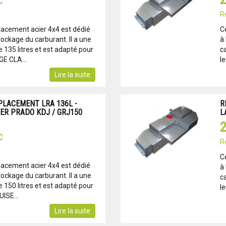
C
R
lacement acier 4x4 est dédié
C
tockage du carburant. Il a une
à 
135 litres et est adapté pour
c
E CLA...
l
Lire la suite
PLACEMENT LRA 136L -
R
ER PRADO KDJ / GRJ150
L
2
C
R
C
lacement acier 4x4 est dédié
à 
tockage du carburant. Il a une
c
150 litres et est adapté pour
l
ISE...
Lire la suite