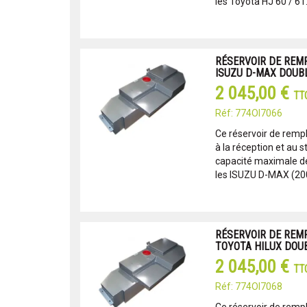
les Toyota HJ 60 / 61.
RÉSERVOIR DE REM
ISUZU D-MAX DOUBL
2 045,00 €
TT
Réf: 774OI7066
Ce réservoir de remp
à la réception et au s
capacité maximale de 
les ISUZU D-MAX (200
RÉSERVOIR DE REM
TOYOTA HILUX DOUB
2 045,00 €
TT
Réf: 774OI7068