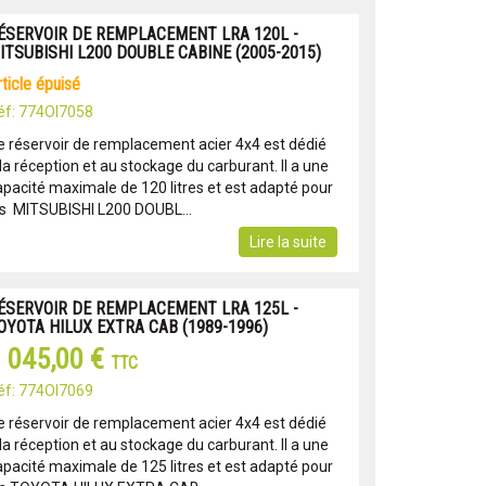
ÉSERVOIR DE REMPLACEMENT LRA 120L -
ITSUBISHI L200 DOUBLE CABINE (2005-2015)
article épuisé
éf: 774OI7058
e réservoir de remplacement acier 4x4 est dédié
la réception et au stockage du carburant. Il a une
apacité maximale de 120 litres et est adapté pour
es MITSUBISHI L200 DOUBL...
Lire la suite
ÉSERVOIR DE REMPLACEMENT LRA 125L -
OYOTA HILUX EXTRA CAB (1989-1996)
 045,00 €
TTC
éf: 774OI7069
e réservoir de remplacement acier 4x4 est dédié
la réception et au stockage du carburant. Il a une
apacité maximale de 125 litres et est adapté pour