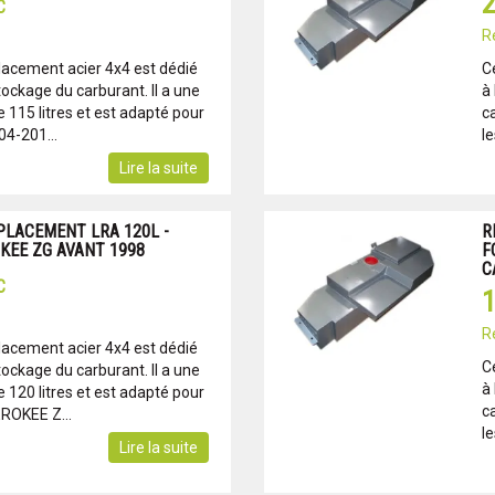
2
C
R
lacement acier 4x4 est dédié
C
tockage du carburant. Il a une
à 
115 litres et est adapté pour
c
4-201...
l
Lire la suite
PLACEMENT LRA 120L -
R
KEE ZG AVANT 1998
F
C
C
1
R
lacement acier 4x4 est dédié
C
tockage du carburant. Il a une
à 
120 litres et est adapté pour
c
ROKEE Z...
l
Lire la suite