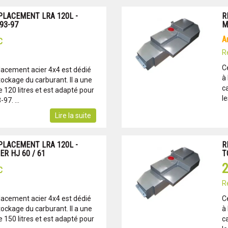
PLACEMENT LRA 120L -
R
93-97
M
C
R
C
lacement acier 4x4 est dédié
à 
tockage du carburant. Il a une
c
120 litres et est adapté pour
l
97. ...
Lire la suite
PLACEMENT LRA 120L -
R
R HJ 60 / 61
T
2
C
R
lacement acier 4x4 est dédié
C
tockage du carburant. Il a une
à 
150 litres et est adapté pour
c