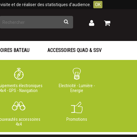
isite et de réaliser des statistiques d'audience.
OK
Rechercher
Mon
Mon
panier
compte
OIRES BATEAU
ACCESSOIRES QUAD & SSV
uipements électroniques
Electricité - Lumière -
4x4 - GPS - Navigation
Energie
ouveautés accessoires
Promotions
4x4