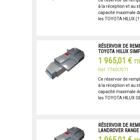
Ce réservoir de remp
à la réception et au s
capacité maximale de 
les TOYOTA HILUX (1
RÉSERVOIR DE REM
TOYOTA HILUX SIMP
1 965,01 €
TT
Réf: 774OI7071
Ce réservoir de remp
à la réception et au s
capacité maximale de 
les TOYOTA HILUX SI
RÉSERVOIR DE REM
LANDROVER RANGE C
1 965,01 €