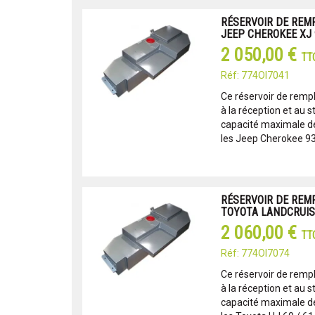
RÉSERVOIR DE REM
JEEP CHEROKEE XJ 
2 050,00 €
TT
Réf: 774OI7041
Ce réservoir de remp
à la réception et au s
capacité maximale de 
les Jeep Cherokee 93-
RÉSERVOIR DE REM
TOYOTA LANDCRUISE
2 060,00 €
TT
Réf: 774OI7074
Ce réservoir de remp
à la réception et au s
capacité maximale de 