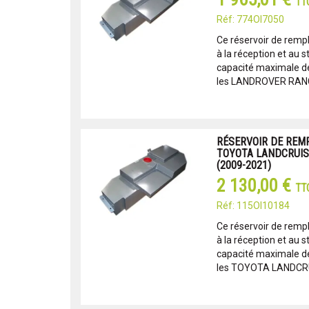
TT
Réf: 774OI7050
Ce réservoir de remp
à la réception et au s
capacité maximale de 
les LANDROVER RANG
RÉSERVOIR DE REM
TOYOTA LANDCRUIS
(2009-2021)
2 130,00 €
TT
Réf: 115OI10184
Ce réservoir de remp
à la réception et au s
capacité maximale de 
les TOYOTA LANDCRU