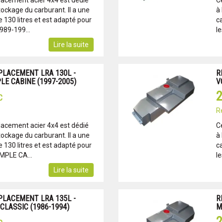
lacement acier 4x4 est dédié
C
tockage du carburant. Il a une
à 
130 litres et est adapté pour
c
989-199...
l
Lire la suite
PLACEMENT LRA 130L -
R
LE CABINE (1997-2005)
V
2
C
R
lacement acier 4x4 est dédié
C
tockage du carburant. Il a une
à 
130 litres et est adapté pour
c
MPLE CA...
l
Lire la suite
PLACEMENT LRA 135L -
R
LASSIC (1986-1994)
M
2