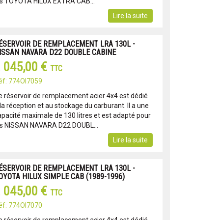
es TOYOTA HILUX EXTRA CAB...
Lire la suite
ÉSERVOIR DE REMPLACEMENT LRA 130L -
ISSAN NAVARA D22 DOUBLE CABINE
 045,00 €
TTC
éf: 774OI7059
e réservoir de remplacement acier 4x4 est dédié
la réception et au stockage du carburant. Il a une
apacité maximale de 130 litres et est adapté pour
es NISSAN NAVARA D22 DOUBL...
Lire la suite
ÉSERVOIR DE REMPLACEMENT LRA 130L -
OYOTA HILUX SIMPLE CAB (1989-1996)
 045,00 €
TTC
éf: 774OI7070