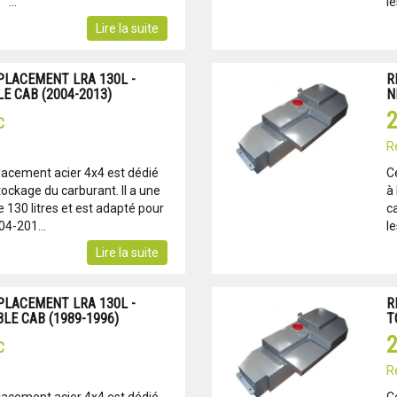
 ...
l
Lire la suite
PLACEMENT LRA 130L -
R
E CAB (2004-2013)
N
2
C
R
lacement acier 4x4 est dédié
C
tockage du carburant. Il a une
à 
130 litres et est adapté pour
c
4-201...
l
Lire la suite
PLACEMENT LRA 130L -
R
LE CAB (1989-1996)
T
2
C
R