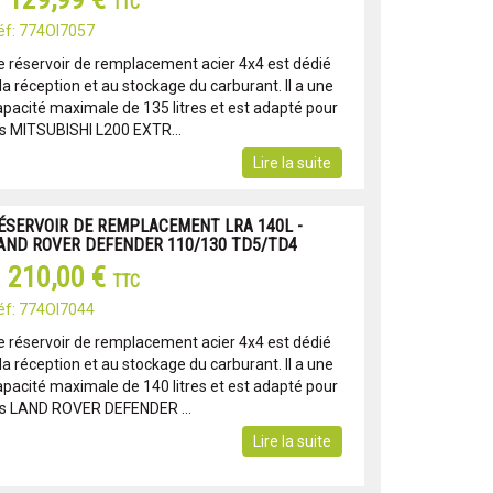
TTC
éf: 774OI7057
e réservoir de remplacement acier 4x4 est dédié
la réception et au stockage du carburant. Il a une
apacité maximale de 135 litres et est adapté pour
es MITSUBISHI L200 EXTR...
Lire la suite
ÉSERVOIR DE REMPLACEMENT LRA 140L -
AND ROVER DEFENDER 110/130 TD5/TD4
 210,00 €
TTC
éf: 774OI7044
e réservoir de remplacement acier 4x4 est dédié
la réception et au stockage du carburant. Il a une
apacité maximale de 140 litres et est adapté pour
es LAND ROVER DEFENDER ...
Lire la suite