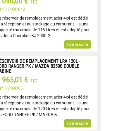
 090,00 €
TTC
éf: 774OI7042
e réservoir de remplacement acier 4x4 est dédié
la réception et au stockage du carburant. Il a une
apacité maximale de 115 litres et est adapté pour
es Jeep Cherokee KJ 2000-2...
Lire la suite
ÉSERVOIR DE REMPLACEMENT LRA 120L -
ORD RANGER PK / MAZDA B2500 DOUBLE
ABINE
 965,01 €
TTC
éf: 774OI7051
e réservoir de remplacement acier 4x4 est dédié
la réception et au stockage du carburant. Il a une
apacité maximale de 120 litres et est adapté pour
es FORD RANGER PK / MAZDA B...
Lire la suite