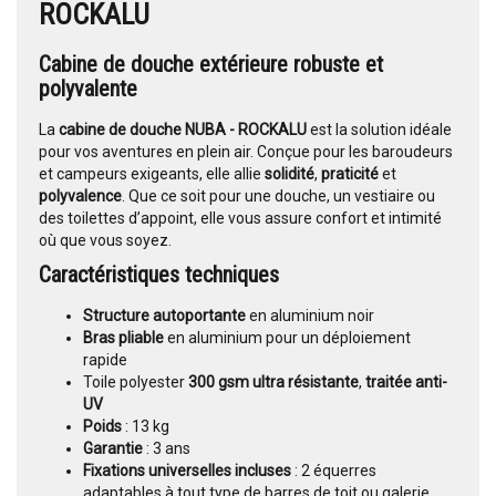
ROCKALU
Cabine de douche extérieure robuste et
polyvalente
La
cabine de douche NUBA - ROCKALU
est la solution idéale
pour vos aventures en plein air. Conçue pour les baroudeurs
et campeurs exigeants, elle allie
solidité
,
praticité
et
polyvalence
. Que ce soit pour une douche, un vestiaire ou
des toilettes d’appoint, elle vous assure confort et intimité
où que vous soyez.
Caractéristiques techniques
Structure autoportante
en aluminium noir
Bras pliable
en aluminium pour un déploiement
rapide
Toile polyester
300 gsm ultra résistante
,
traitée anti-
UV
Poids
: 13 kg
Garantie
: 3 ans
Fixations universelles incluses
: 2 équerres
adaptables à tout type de barres de toit ou galerie