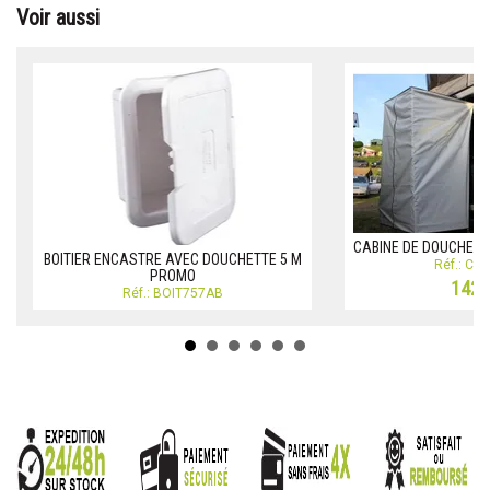
Voir aussi
CABINE DE DOUCHE J
BOITIER ENCASTRE AVEC DOUCHETTE 5 M
Réf.: CA
PROMO
142,
Réf.: BOIT757AB