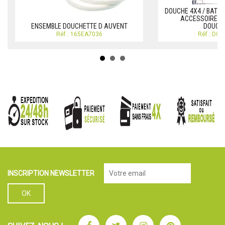
DOUCHE 4X4 / BATEA
ACCESSOIRES 
ENSEMBLE DOUCHETTE D AUVENT
DOUCH
Réf.: 165EA7036
Réf.: DO
INSCRIPTION NEWSLETTER