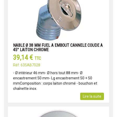
NABLE Ø 38 MM FUEL A EMBOUT CANNELE COUDE A
45° LAITON CHROME
39,14 €
TTC
Réf: 635AB7028
- Ø intérieur 46 mm- Ø hors tout 88 mm- Ø
encastrement 50 mm- Lg encastrement 50 + 50
mmComposition : corps laiton chromé - bouchon et
chaînette inox.
Lire la suite