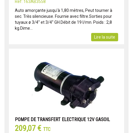
Réf: 163AB3558
Auto amorçante jusqu'à 1,80 mètres, Peut tourner à
sec. Très silencieuse. Fournie avec filtre.Sorties pour
tuyaux ø 3/4'' et 3/4'' GH.Débit de 19 l/mn. Poids : 2,8
kg.Dime...
Lire la suite
POMPE DE TRANSFERT ELECTRIQUE 12V GASOIL
209,07 €
TTC