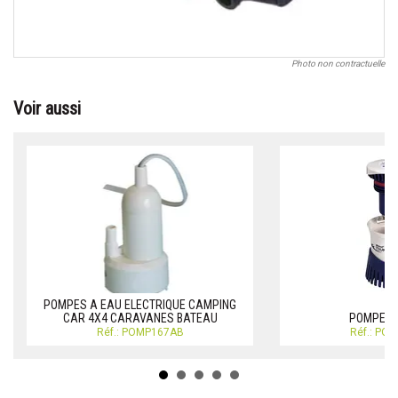
Photo non contractuelle
Voir aussi
POMPES A EAU ELECTRIQUE CAMPING
CAR 4X4 CARAVANES BATEAU
POMPES 
Réf.: POMP167AB
Réf.: PO