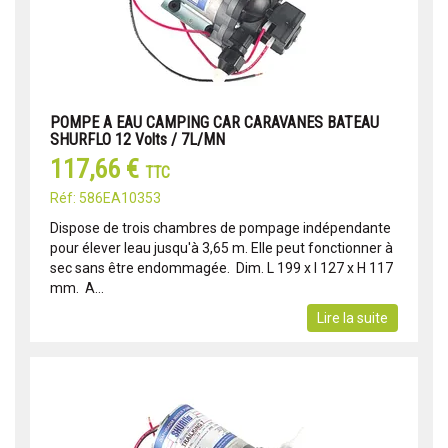
POMPE A EAU CAMPING CAR CARAVANES BATEAU
SHURFLO 12 Volts / 7L/MN
117,66 €
TTC
Réf: 586EA10353
Dispose de trois chambres de pompage indépendante
pour élever leau jusqu'à 3,65 m. Elle peut fonctionner à
sec sans être endommagée.  Dim. L 199 x l 127 x H 117
mm.  A...
Lire la suite