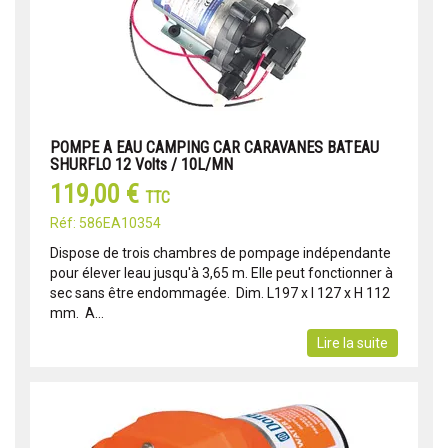
POMPE A EAU CAMPING CAR CARAVANES BATEAU
SHURFLO 12 Volts / 10L/MN
119,00 €
TTC
Réf: 586EA10354
Dispose de trois chambres de pompage indépendante
pour élever leau jusqu'à 3,65 m. Elle peut fonctionner à
sec sans être endommagée.  Dim. L197 x l 127 x H 112
mm.  A...
Lire la suite