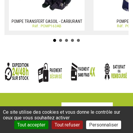
POMPE TRANSFERT GASOIL - CARBURANT
POMPES 
Réf.: POMP163AB
Réf.: PO
INSCRIPTION NEWSLETTER
Ce site utilise des cookies et vous donne le contrôle sur
ceux que vous souhaitez activer
Tout accepter
Tout refuser
Personnaliser