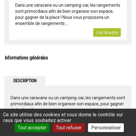
Dans une caravane ou un camping-car, les rangements
sont primordiaux afin de bien organiser son espace,
pour gagner de la place ! Nous vous proposons un
ensemble de rangements ...
Lire la suite
Informations générales
DESCRIPTION
Dans une caravane ou un camping-car, les rangements sont
primordiaux afin de bien organiser son espace, pour gagner
de la place !
Ce site utilise des cookies et vous donne le contrôle sur
Nous vous proposons un ensemble de rangements
ceux que vous souhaitez activer
spécialement conçus pour les camping-cars et les
Tout accepter
Tout refuser
Personnaliser
caravanes.