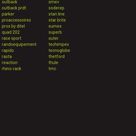
outback
smev
outback prdt
soderep
parker
stan line
proaccessoires
star brite
pros by ditel
sumex
quad 202
superb
race sport
suter
randoequipement
techimpex
rapido
tecnoglobe
rasta
thetford
reaction
thule
rhino-rack
tmc