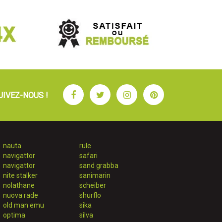
Facebook
Twitter
Instagram
Pinterest
UIVEZ-NOUS !
nauta
rule
navigattor
safari
navigattor
sand grabba
nite stalker
sanimarin
nolathane
scheiber
nuova rade
shurflo
old man emu
sika
optima
silva