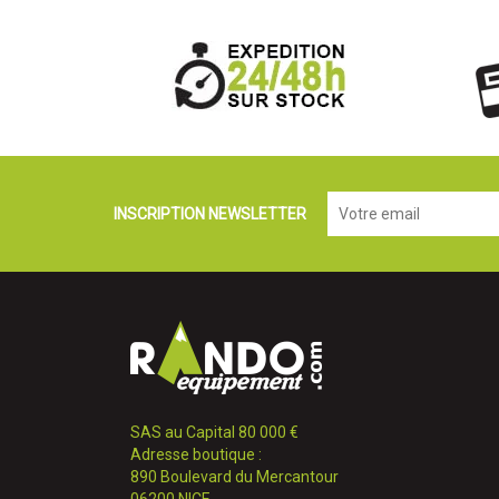
INSCRIPTION NEWSLETTER
SAS au Capital 80 000 €
Adresse boutique :
890 Boulevard du Mercantour