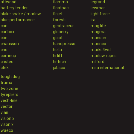
attwood
fiamma
legrand
battery tender
floatpac
lewmar
blake snake / marlow
flojet
light force
blue performance
foresti
lra
can
geotraceur
mag lite
car'box
globerry
magma
cbe
goiot
manson
chausson
handpresso
marinco
cno
hella
marks4wd
comeup
hi lift
marlow ropes
cristec
hi-tech
milford
ctek
jabsco
msa international
tough dog
truma
two zone
tyrepliers
vech-line
vector
viair
vision x
vison x
waeco