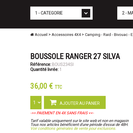
Cat�gorie
Marque
>
>
Accueil
Accessoires 4X4
Camping - Raid - Bivouac - 
BOUSSOLE RANGER 27 SILVA
Référence:
BOUS234SI
Quantité livrée:
1
36,00 €
TTC
AJOUTER AU PANIER
->> PAIEMENT EN 4X SANS FRAIS <<-
Tarif valable uniquement sur le site web et non en magasin
Tous nos articles bénéficient d'une période d'essai de 48H.
Voir conditions générales de vente pour exclusions.