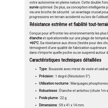
votre autonomie en pleine nature. Cette double fonct
survie
optimisé. De plus, sa conception intelligente 
via une broche de sécurité : un avantage crucial pour
progressions en terrain accidenté ou lors de l'utilisa
Résistance extrême et fiabilité tout-terrai
Conçue pour affronter les environnements les plus h
étanche
et opérationnelle sur une plage de tempéra
+60°C
. Sa résistance aux chocs (testée pour des ch
témoignent d'une qualité de fabrication supérieure
dans n'importe quelle poche ou se suspend autour d
Caractéristiques techniques détaillées
Type :
Boussole avec miroir de visée et cadran
Précision :
1 degré (Résolution 5°).
Utilisation nocturne :
Marquages phosphoresc
Robustesse :
Étanche et antichoc (chute 1m su
Poids plume :
22 g.
Dimensions :
59 x 41 x 14 mm.