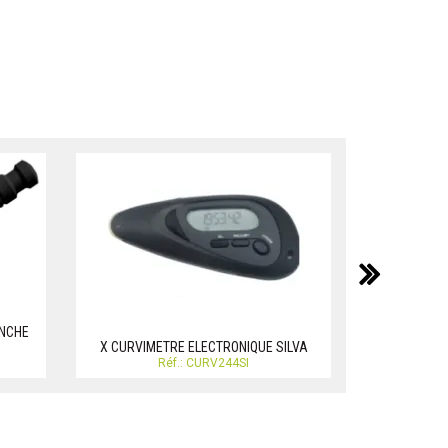
suiv
ANCHE
x COMPAS 
X CURVIMETRE ELECTRONIQUE SILVA
S
Réf.: CURV244SI