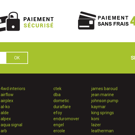
S
4wd interiors
ctek
james baroud
airflow
dba
jean marine
airplex
dometic
johnson pump
al-ko
duraflare
kaymar
alde
efoy
king springs
alpex
enduromover
koni
aqua signal
engel
lazer
arb
ercole
leatherman