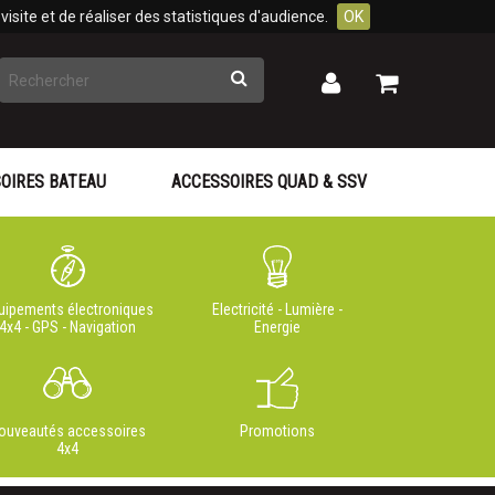
isite et de réaliser des statistiques d'audience.
OK
Rechercher
Mon
Mon
panier
compte
OIRES BATEAU
ACCESSOIRES QUAD & SSV
uipements électroniques
Electricité - Lumière -
4x4 - GPS - Navigation
Energie
ouveautés accessoires
Promotions
4x4