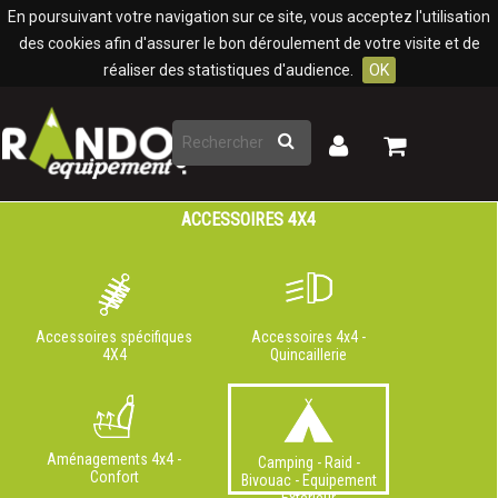
Panneau de gestion des cookies
En poursuivant votre navigation sur ce site, vous acceptez l'utilisation
des cookies afin d'assurer le bon déroulement de votre visite et de
réaliser des statistiques d'audience.
OK
Rechercher
Mon
Mon
panier
compte
ACCESSOIRES 4X4
Accessoires spécifiques
Accessoires 4x4 -
4X4
Quincaillerie
Aménagements 4x4 -
Camping - Raid -
Confort
Bivouac - Equipement