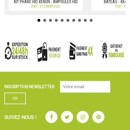
KIT PHARE HID XENON - AMPOULES HID
BATEAU - 4X4 
Réf.: 313AMPOQD
Réf.: T
INSCRIPTION NEWSLETTER
Facebook
Twitter
Instagram
Pinterest
SUIVEZ-NOUS !