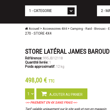
Cat�gorie
Marque
>
>
Accueil
Accessoires 4X4
Camping - Raid - Bivouac - 
270 - STORE 4X4
STORE LATÉRAL JAMES BAROUD 2
Référence:
995JB12118
Quantité livrée:
1
Poids approximatif:
12 kg
498,00 €
TTC
AJOUTER AU PANIER
->> PAIEMENT EN 4X SANS FRAIS <<-
Tarif valable uniquement sur le site web et non en magasin