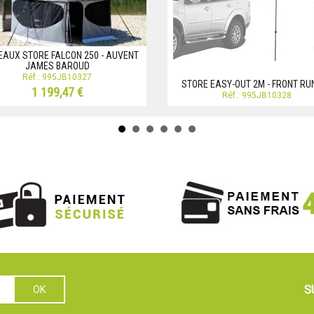
AUX STORE FALCON 250 - AUVENT
JAMES BAROUD
Réf.: 995JB10327
STORE EASY-OUT 2M - FRONT RU
1 199,47 €
Réf.: 995JB10328
S