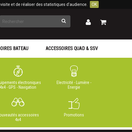
isite et de réaliser des statistiques d'audience.
OK
Rechercher
Mon
Mon
panier
compte
OIRES BATEAU
ACCESSOIRES QUAD & SSV
uipements électroniques
Electricité - Lumière -
4x4 - GPS - Navigation
Energie
ouveautés accessoires
Promotions
4x4