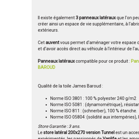
Il existe également
3 panneaux latéraux
que l'on peu
créer ainsi un espace de vie supplémentaire, à l'abr
extérieurs.
Cet
auvent
vous permet d'aménager votre espace de 
et d'avoir accès direct au véhicule à l'intérieur de l'a
Panneaux latéraux
compatible pour ce produit :
Pan
BAROUD
Qualité de la toile James Baroud :
Norme ISO 3801 : 100 % polyester 240 g/m2
Norme ISO 5081 : (dynamométrique), résistan
Norme ISO 811 : (schnerber), 100 % étanche.
Norme ISO 05804 :(solidité aux intempéries), 
Store Garantie : 3 ans.
Le
store latéral 200x270 version Tunnel
est un acce
expérimentés, les passionnés de
Vanlife
et les amou