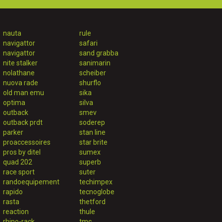
nauta
rule
navigattor
safari
navigattor
sand grabba
nite stalker
sanimarin
nolathane
scheiber
nuova rade
shurflo
old man emu
sika
optima
silva
outback
smev
outback prdt
soderep
parker
stan line
proaccessoires
star brite
pros by ditel
sumex
quad 202
superb
race sport
suter
randoequipement
techimpex
rapido
tecnoglobe
rasta
thetford
reaction
thule
rhino-rack
tmc