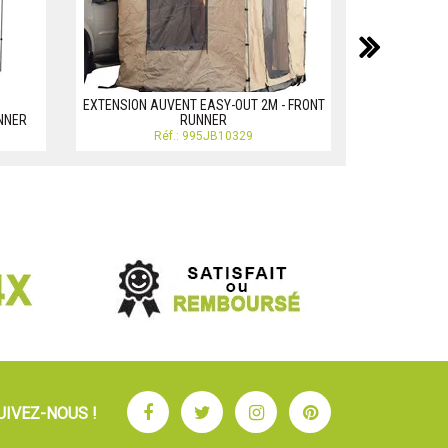
suiv
EXTENSIO
RHINOR
EXTENSION AUVENT EASY-OUT 2M - FRONT
R
NNER
RUNNER
Réf.: 995JB10329
Facebook
Twitter
Instagram
Pinterest
UIVEZ-NOUS !