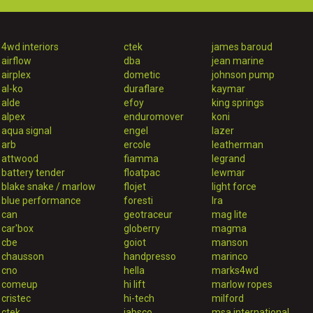
4wd interiors
ctek
james baroud
airflow
dba
jean marine
airplex
dometic
johnson pump
al-ko
duraflare
kaymar
alde
efoy
king springs
alpex
enduromover
koni
aqua signal
engel
lazer
arb
ercole
leatherman
attwood
fiamma
legrand
battery tender
floatpac
lewmar
blake snake / marlow
flojet
light force
blue performance
foresti
lra
can
geotraceur
mag lite
car'box
globerry
magma
cbe
goiot
manson
chausson
handpresso
marinco
cno
hella
marks4wd
comeup
hi lift
marlow ropes
cristec
hi-tech
milford
ctek
jabsco
msa international