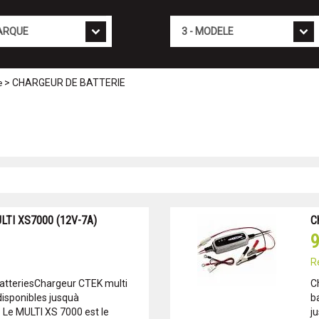
Mod�le
> CHARGEUR DE BATTERIE
e
TI XS7000 (12V-7A)
C
9
R
atteriesChargeur CTEK multi
C
isponibles jusquà
ba
 Le MULTI XS 7000 est le
j