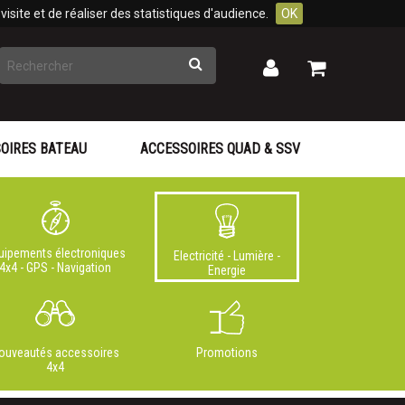
isite et de réaliser des statistiques d'audience.
OK
Rechercher
Mon
Mon
panier
compte
OIRES BATEAU
ACCESSOIRES QUAD & SSV
uipements électroniques
Electricité - Lumière -
4x4 - GPS - Navigation
Energie
ouveautés accessoires
Promotions
4x4