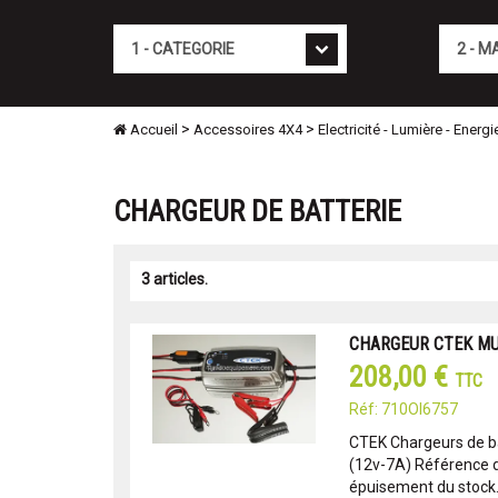
Cat�gorie
Marque
>
>
Accueil
Accessoires 4X4
Electricité - Lumière - Energi
CHARGEUR DE BATTERIE
3 articles.
CHARGEUR CTEK MUL
208,00 €
TTC
Réf: 710OI6757
CTEK Chargeurs de b
(12v-7A) Référence d
épuisement du stock.