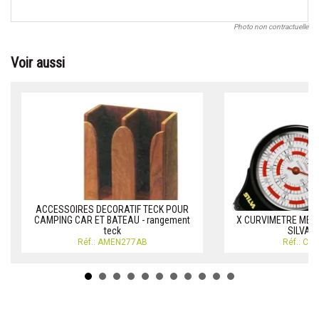
Photo non contractuelle
Voir aussi
ACCESSOIRES DECORATIF TECK POUR
CAMPING CAR ET BATEAU - rangement
X CURVIMETRE MEC
teck
SILVA 
Réf.: AMEN277AB
Réf.: CU