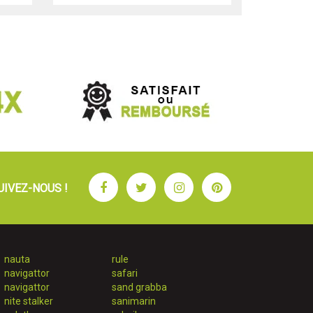
Facebook
Twitter
Instagram
Pinterest
UIVEZ-NOUS !
nauta
rule
navigattor
safari
navigattor
sand grabba
nite stalker
sanimarin