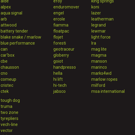
alde
efoy
king springs
alpex
enduromover
koni
aqua signal
engel
lazer
arb
ercole
leatherman
attwood
fiamma
legrand
battery tender
floatpac
lewmar
blake snake / marlow
flojet
light force
blue performance
foresti
lra
can
geotraceur
mag lite
car'box
globerry
magma
cbe
goiot
manson
chausson
handpresso
marinco
cno
hella
marks4wd
comeup
hi lift
marlow ropes
cristec
hi-tech
milford
ctek
jabsco
msa international
tough dog
truma
two zone
tyrepliers
vech-line
vector