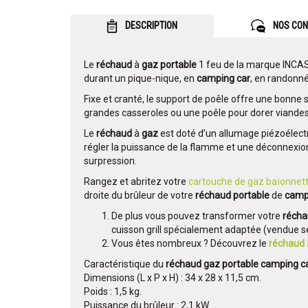
DESCRIPTION
NOS CON
Le
réchaud
à
gaz portable
1 feu de la marque INCAS
durant un pique-nique, en
camping car
, en randonné
Fixe et cranté, le support de poêle offre une bonne 
grandes casseroles ou une poêle pour dorer viandes
Le
réchaud
à
gaz
est doté d’un allumage piézoéle
régler la puissance de la flamme et une déconnexio
surpression.
Rangez et abritez votre
cartouche de gaz baïonnet
droite du brûleur de votre
réchaud portable
de
camp
De plus vous pouvez transformer votre
réch
cuisson grill spécialement adaptée (vendue 
Vous êtes nombreux ? Découvrez le
réchaud
Caractéristique du
réchaud gaz
portable camping c
Dimensions (L x P x H) : 34 x 28 x 11,5 cm.
Poids : 1,5 kg.
Puissance du brûleur : 2,1 kW.