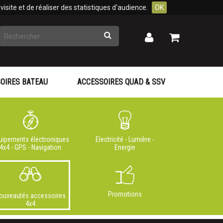
isite et de réaliser des statistiques d'audience.
OK
Rechercher
Mon
Mon
panier
compte
OIRES BATEAU
ACCESSOIRES QUAD & SSV
uipements électroniques
Electricité - Lumière -
4x4 - GPS - Navigation
Energie
Promotions
ouveautés accessoires
4x4