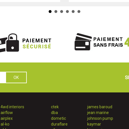
S
4wd interiors
ctek
james baroud
airflow
dba
jean marine
airplex
dometic
johnson pump
al-ko
duraflare
kaymar