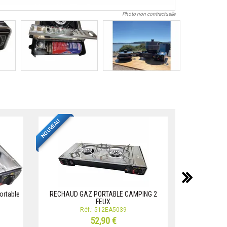
Photo non contractuelle
NOUVEAU
suiv
ortable
RECHAUD GAZ PORTABLE CAMPING 2
RECHAUD 2 C
FEUX
RECH
Réf.: 512EA5039
R
52,90 €