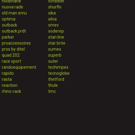
nolathane
scheiber
nuova rade
shurflo
old man emu
sika
optima
silva
outback
smev
outback prdt
soderep
parker
stan line
proaccessoires
star brite
pros by ditel
sumex
quad 202
superb
race sport
suter
randoequipement
techimpex
rapido
tecnoglobe
rasta
thetford
reaction
thule
rhino-rack
tmc