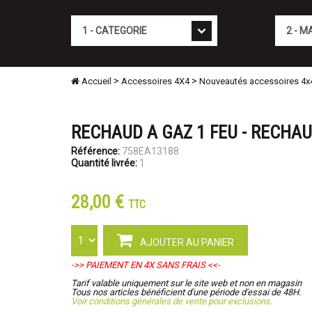
Cat�gorie
Marque
>
>
Accueil
Accessoires 4X4
Nouveautés accessoires 4x
RECHAUD A GAZ 1 FEU - RECHA
Référence:
758EA13188
Quantité livrée:
1
28,00 €
TTC
AJOUTER AU PANIER
->> PAIEMENT EN 4X SANS FRAIS <<-
Tarif valable uniquement sur le site web et non en magasin
Tous nos articles bénéficient d'une période d'essai de 48H.
Voir conditions générales de vente pour exclusions.