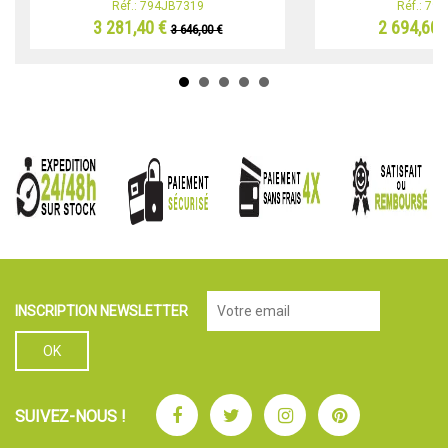
Réf.: 794JB7319
Réf.: 79
3 281,40 €
2 694,60 
3 646,00 €
INSCRIPTION NEWSLETTER
Facebook
Twitter
Instagram
Pinterest
SUIVEZ-NOUS !