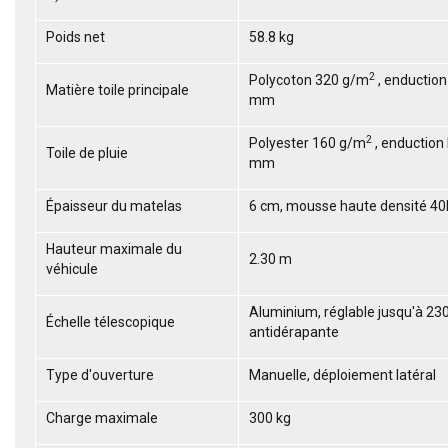
Poids net
58.8 kg
2
Polycoton 320 g/m
, enduction
Matière toile principale
mm
2
Polyester 160 g/m
, enduction
Toile de pluie
mm
Épaisseur du matelas
6 cm, mousse haute densité 4
Hauteur maximale du
2.30 m
véhicule
Aluminium, réglable jusqu'à 23
Échelle télescopique
antidérapante
Type d'ouverture
Manuelle, déploiement latéral
Charge maximale
300 kg