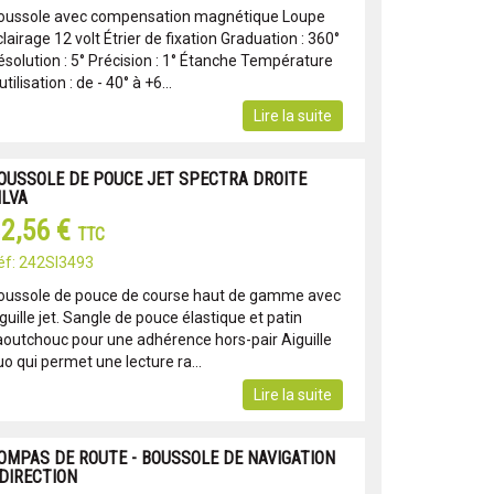
oussole avec compensation magnétique Loupe
lairage 12 volt Étrier de fixation Graduation : 360°
ésolution : 5° Précision : 1° Étanche Température
utilisation : de - 40° à +6...
Lire la suite
OUSSOLE DE POUCE JET SPECTRA DROITE
ILVA
2,56 €
TTC
éf: 242SI3493
oussole de pouce de course haut de gamme avec
guille jet. Sangle de pouce élastique et patin
aoutchouc pour une adhérence hors-pair Aiguille
uo qui permet une lecture ra...
Lire la suite
OMPAS DE ROUTE - BOUSSOLE DE NAVIGATION
 DIRECTION