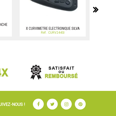
suiv
ANCHE
x COMPAS 
X CURVIMETRE ELECTRONIQUE SILVA
S
Réf.: CURV244SI
Facebook
Twitter
Instagram
Pinterest
UIVEZ-NOUS !