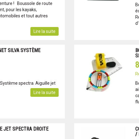
venture ! Boussole de route
B
nt, pour les kayaks,
éc
utomobiles et tout autres
R
d'
Lire la suite
NET SILVA SYSTÈME
B
S
8
R
Système spectra. Aiguille jet
B
ai
Lire la suite
c
fl
E JET SPECTRA DROITE
C
/