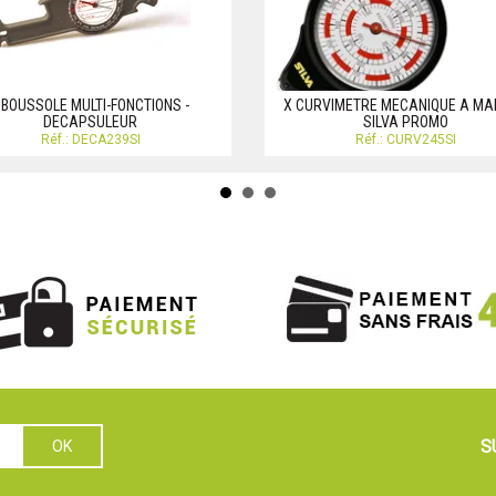
 BOUSSOLE MULTI-FONCTIONS -
X CURVIMETRE MECANIQUE A M
DECAPSULEUR
SILVA PROMO
Réf.: DECA239SI
Réf.: CURV245SI
S