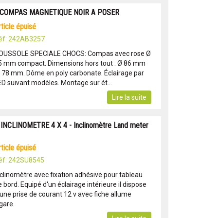
 COMPAS MAGNETIQUE NOIR A POSER
article épuisé
éf: 242AB3257
OUSSOLE SPECIALE CHOCS: Compas avec rose Ø
5 mm compact. Dimensions hors tout : Ø 86 mm 
. 78 mm. Dôme en poly carbonate. Éclairage par
ED suivant modèles. Montage sur ét...
Lire la suite
 INCLINOMETRE 4 X 4 - Inclinomètre Land meter
article épuisé
éf: 242SU8545
nclinomètre avec fixation adhésive pour tableau
 bord. Equipé d'un éclairage intérieure il dispose
'une prise de courant 12 v avec fiche allume
gare.