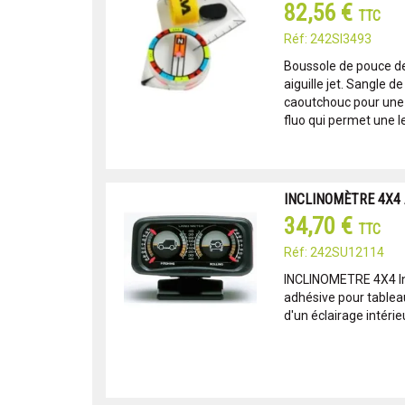
82,56 €
TTC
Réf: 242SI3493
Boussole de pouce d
aiguille jet. Sangle d
caoutchouc pour une 
fluo qui permet une le
INCLINOMÈTRE 4X4 
34,70 €
TTC
Réf: 242SU12114
INCLINOMETRE 4X4 In
adhésive pour tablea
d'un éclairage intérie