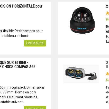
CISION HORIZONTALE pour
x
R
B
t flexible Petit compas pour
6
r le tableau de bord.
H
L
Lire la suite
UE SUR ETRIER -
X
E CHOCS COMPAS A65
II
R
 65 mm compact. Dimensions
I
 H. 78 mm. Dôme en poly
de
 par LED suivant modèles.
d
stable suivant...
ci