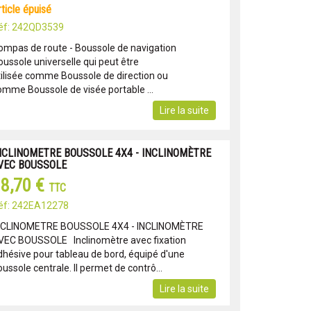
article épuisé
éf: 242QD3539
ompas de route - Boussole de navigation
oussole universelle qui peut être
tilisée comme Boussole de direction ou
omme Boussole de visée portable ...
Lire la suite
NCLINOMETRE BOUSSOLE 4X4 - INCLINOMÈTRE
VEC BOUSSOLE
8,70 €
TTC
éf: 242EA12278
NCLINOMETRE BOUSSOLE 4X4 - INCLINOMÈTRE
VEC BOUSSOLE Inclinomètre avec fixation
dhésive pour tableau de bord, équipé d'une
ussole centrale. Il permet de contrô...
Lire la suite