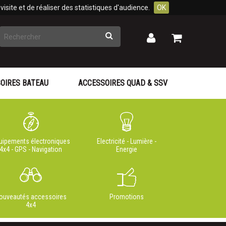
isite et de réaliser des statistiques d'audience.
OK
Rechercher
Mon
Mon
panier
compte
OIRES BATEAU
ACCESSOIRES QUAD & SSV
uipements électroniques
Electricité - Lumière -
4x4 - GPS - Navigation
Energie
ouveautés accessoires
Promotions
4x4