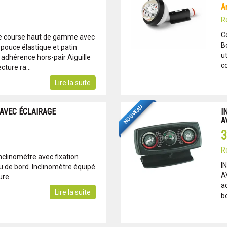
R
C
e course haut de gamme avec
B
e pouce élastique et patin
u
adhérence hors-pair Aiguille
c
cture ra...
Lire la suite
NOUVEAU
AVEC ÉCLAIRAGE
I
A
3
R
clinomètre avec fixation
I
u de bord. Inclinomètre équipé
A
ure.
a
Lire la suite
bo