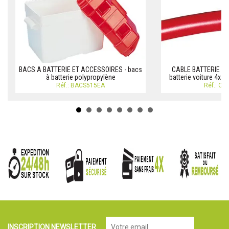
BACS A BATTERIE ET ACCESSOIRES - bacs
CABLE BATTERIE Cab
à batterie polypropylène
batterie voiture 4x4
Réf.: BACS515EA
Réf.: C
INSCRIPTION NEWSLETTER