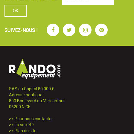
Facebook
Twitter
Instagram
Pinterest
SUIVEZ-NOUS !
SAS au Capital 80 000 €
Adresse boutique :
890 Boulevard du Mercantour
06200 NICE
>>
Pour nous contacter
>>
La société
>>
Plan du site