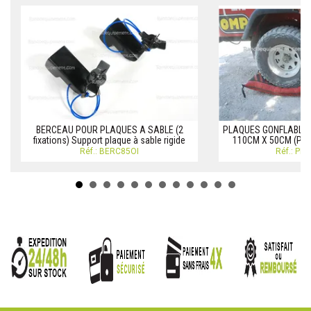
BERCEAU POUR PLAQUES A SABLE (2
PLAQUES GONFLABLE
fixations) Support plaque à sable rigide
110CM X 50CM (PAIR
Réf.: BERC85OI
Réf.: PL