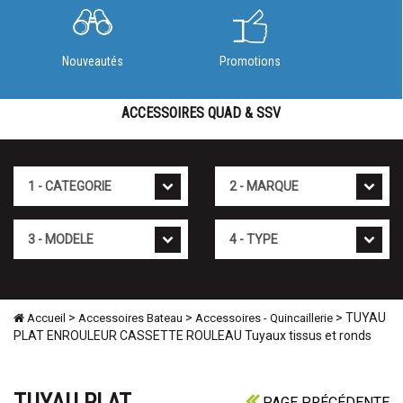
Nouveautés
Promotions
ACCESSOIRES QUAD & SSV
Cat�gorie
Marque
Mod�le
Type
>
>
> TUYAU
Accueil
Accessoires Bateau
Accessoires - Quincaillerie
PLAT ENROULEUR CASSETTE ROULEAU Tuyaux tissus et ronds
TUYAU PLAT
PAGE PRÉCÉDENTE