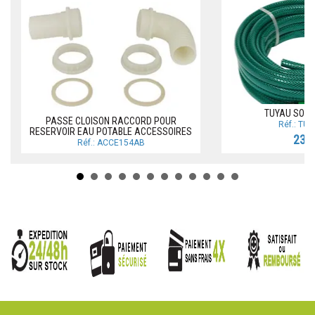
TUYAU SOUP
PASSE CLOISON RACCORD POUR
Réf.: TU
RESERVOIR EAU POTABLE ACCESSOIRES
23,3
Réf.: ACCE154AB