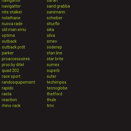
navigattor
safari
navigattor
sand grabba
nite stalker
sanimarin
nolathane
scheiber
nuova rade
shurflo
old man emu
sika
optima
silva
outback
smev
outback prdt
soderep
parker
stan line
proaccessoires
star brite
pros by ditel
sumex
quad 202
superb
race sport
suter
randoequipement
techimpex
rapido
tecnoglobe
rasta
thetford
reaction
thule
rhino-rack
tmc