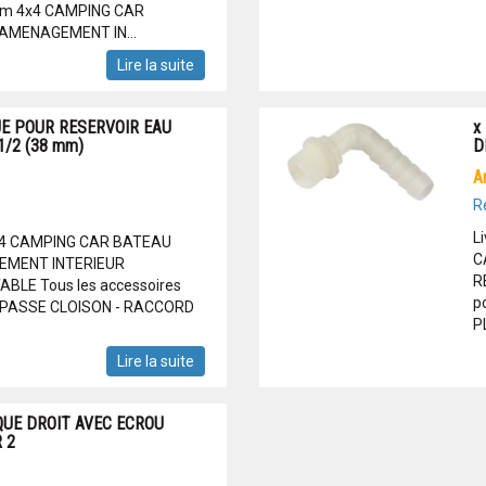
 mm 4x4 CAMPING CAR
MENAGEMENT IN...
Lire la suite
E POUR RESERVOIR EAU
x
1/2 (38 mm)
D
R
L
 4x4 CAMPING CAR BATEAU
C
MENT INTERIEUR
R
BLE Tous les accessoires
p
: - PASSE CLOISON - RACCORD
P
Lire la suite
QUE DROIT AVEC ECROU
 2