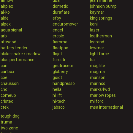
airflow
dba
jean marine
airplex
dometic
johnson pump
al-ko
duraflare
kaymar
alde
efoy
king springs
alpex
enduromover
koni
aqua signal
engel
lazer
arb
ercole
leatherman
attwood
fiamma
legrand
battery tender
floatpac
lewmar
blake snake / marlow
flojet
light force
blue performance
foresti
lra
can
geotraceur
mag lite
car'box
globerry
magma
cbe
goiot
manson
chausson
handpresso
marinco
cno
hella
marks4wd
comeup
hi lift
marlow ropes
cristec
hi-tech
milford
ctek
jabsco
msa international
tough dog
truma
two zone