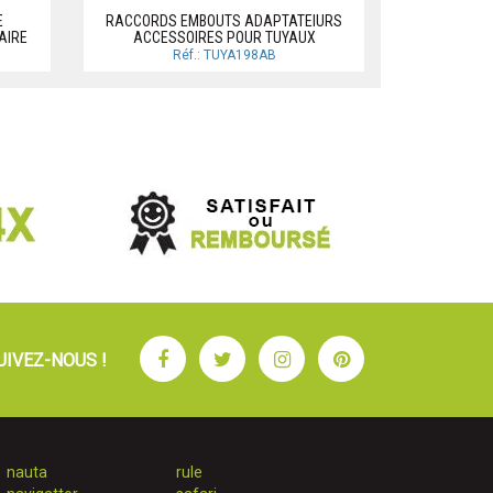
E
RACCORDS EMBOUTS ADAPTATEIURS
TUYAUX: RA
AIRE
ACCESSOIRES POUR TUYAUX
Réf.: TUYA198AB
R
Facebook
Twitter
Instagram
Pinterest
UIVEZ-NOUS !
nauta
rule