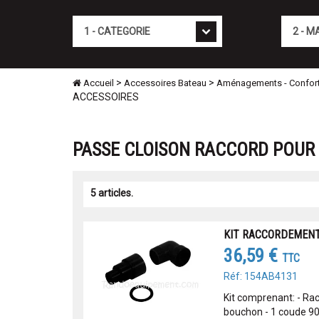
Cat�gorie
Marque
>
>
Accueil
Accessoires Bateau
Aménagements - Confor
ACCESSOIRES
PASSE CLOISON RACCORD POUR 
5 articles.
KIT RACCORDEMEN
36,59 €
TTC
Réf: 154AB4131
Kit comprenant: - Rac
bouchon - 1 coude 90°