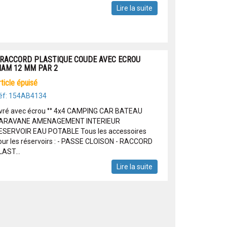
Lire la suite
 RACCORD PLASTIQUE COUDE AVEC ECROU
IAM 12 MM PAR 2
article épuisé
éf: 154AB4134
ivré avec écrou °° 4x4 CAMPING CAR BATEAU
ARAVANE AMENAGEMENT INTERIEUR
ESERVOIR EAU POTABLE Tous les accessoires
our les réservoirs : - PASSE CLOISON - RACCORD
LAST...
Lire la suite