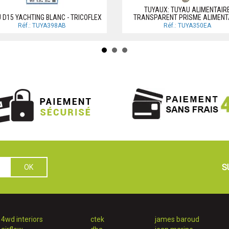
TUYAUX: TUYAU ALIMENTAIR
 D15 YACHTING BLANC - TRICOFLEX
TRANSPARENT PRISME ALIMENT
Réf.: TUYA398AB
Réf.: TUYA350EA
S
4wd interiors
ctek
james baroud