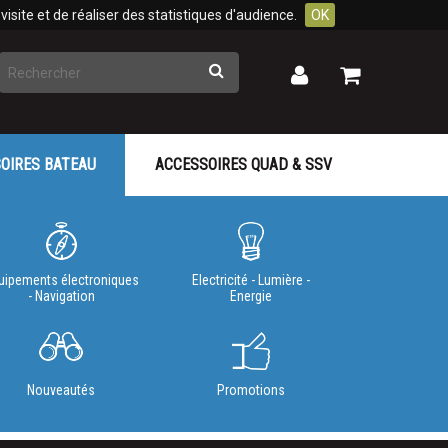
isite et de réaliser des statistiques d'audience.
OK
Rechercher
Mon
Mon
panier
compte
OIRES BATEAU
ACCESSOIRES QUAD & SSV
uipements électroniques
Electricité - Lumière -
- Navigation
Energie
Nouveautés
Promotions