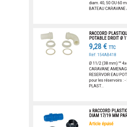
diam. 40, 50 OU 60
BATEAU CARAVANE A
RACCORD PLASTIQU
POTABLE DROIT Ø 1
9,28 €
TTC
Réf: 154AB418
Ø 11/2 (38 mm) °°
CARAVANE AMENAGE
RESERVOIR EAU POTA
pour les réservoirs 
PLAST...
x RACCORD PLASTI
DIAM 17/19 MM PAR
article épuisé