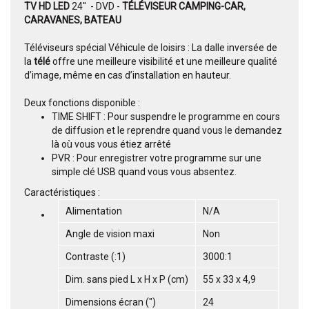
TV HD LED
24'' - DVD -
TÉLÉVISEUR CAMPING-CAR,
CARAVANES, BATEAU
Téléviseurs spécial Véhicule de loisirs : La dalle inversée de
la
télé
offre une meilleure visibilité et une meilleure qualité
d’image, même en cas d’installation en hauteur.
Deux fonctions disponible :
TIME SHIFT : Pour suspendre le programme en cours
de diffusion et le reprendre quand vous le demandez
là où vous vous étiez arrêté
PVR : Pour enregistrer votre programme sur une
simple clé USB quand vous vous absentez.
Caractéristiques :
Alimentation
N/A
Angle de vision maxi
Non
Contraste (:1)
3000:1
Dim. sans pied L x H x P (cm)
55 x 33 x 4,9
Dimensions écran (")
24