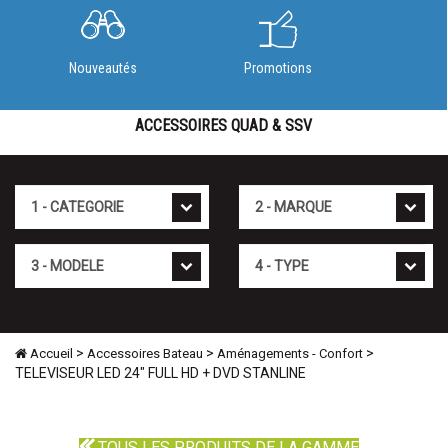
Nouveautés
Promotions
ACCESSOIRES QUAD & SSV
Cat�gorie
Marque
Mod�le
Type
>
>
>
Accueil
Accessoires Bateau
Aménagements - Confort
TELEVISEUR LED 24" FULL HD + DVD STANLINE
TOUS LES PRODUITS DE LA GAMME