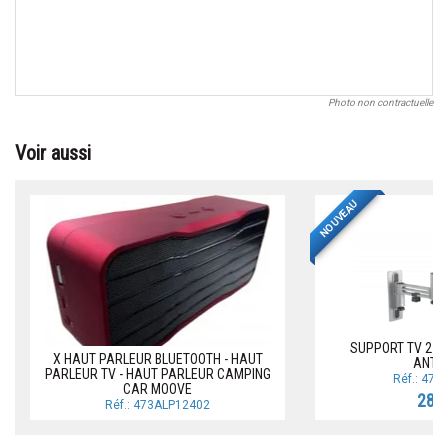
Photo non contractuelle
Voir aussi
NOUVEAU
SUPPORT TV 2 B
X HAUT PARLEUR BLUETOOTH - HAUT
ANTA
PARLEUR TV - HAUT PARLEUR CAMPING
Réf.: 47
CAR MOOVE
28,9
Réf.: 473ALP12402