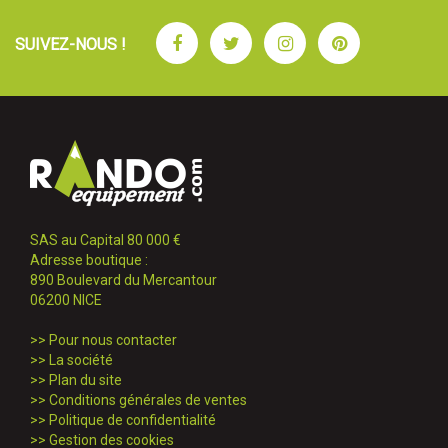
Facebook
Twitter
Instagram
Pinterest
SUIVEZ-NOUS !
SAS au Capital 80 000 €
Adresse boutique :
890 Boulevard du Mercantour
06200 NICE
>>
Pour nous contacter
>>
La société
>>
Plan du site
>>
Conditions générales de ventes
>>
Politique de confidentialité
>>
Gestion des cookies