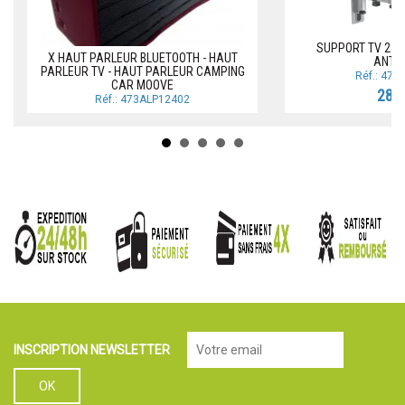
SUPPORT TV 2 B
X HAUT PARLEUR BLUETOOTH - HAUT
ANTA
PARLEUR TV - HAUT PARLEUR CAMPING
Réf.: 47
CAR MOOVE
28,9
Réf.: 473ALP12402
INSCRIPTION NEWSLETTER