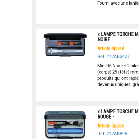
Fourni avec une lanièr
x LAMPE TORCHE MA
NOIRE
article épuisé
Réf: 212AB3427
Mini R6 Noire + 2 pil
(corps) 25 (tête) mm
produits qui ont rapid
devenus uniques, grâc
x LAMPE TORCHE MA
ROUGE -
article épuisé
Réf: 212AB896