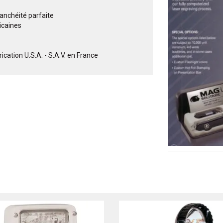
tanchéité parfaite
icaines
tion U.S.A. - S.A.V. en France