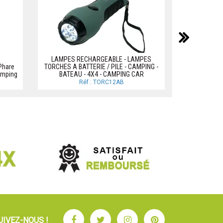
suiv
LAMPE TORCH
LAMPES RECHARGEABLE - LAMPES
Phare
TORCHES A BATTERIE / PILE - CAMPING -
amping
BATEAU - 4X4 - CAMPING CAR
Réf.: TORC12AB
Facebook
Twitter
Instagram
Pinterest
UIVEZ-NOUS !