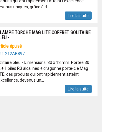
oduits qui ont rapidement atteint l'excellence,
evenus uniques, grâce à d...
Lire la suite
 LAMPE TORCHE MAG LITE COFFRET SOLITAIRE
LEU -
article épuisé
éf: 212AB897
olitaire bleu - Dimensions :80 x 13 mm. Portée 30
.+ 1 piles R3 alcalines + dragonne porte-clé Mag
ITE, des produits qui ont rapidement atteint
excellence, devenus un...
Lire la suite