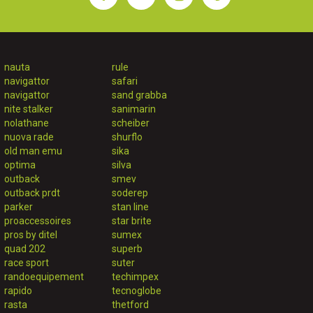
nauta
rule
navigattor
safari
navigattor
sand grabba
nite stalker
sanimarin
nolathane
scheiber
nuova rade
shurflo
old man emu
sika
optima
silva
outback
smev
outback prdt
soderep
parker
stan line
proaccessoires
star brite
pros by ditel
sumex
quad 202
superb
race sport
suter
randoequipement
techimpex
rapido
tecnoglobe
rasta
thetford