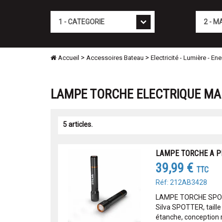
Cat�gorie
Marque
>
>
Accueil
Accessoires Bateau
Electricité - Lumière - Ene
LAMPE TORCHE ELECTRIQUE MA
5 articles.
LAMPE TORCHE A PI
39,99 €
TTC
Réf: 212AB3428
LAMPE TORCHE SPOT
Silva SPOTTER, tail
étanche, conception ro