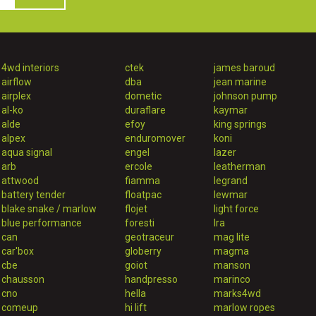
4wd interiors
ctek
james baroud
airflow
dba
jean marine
airplex
dometic
johnson pump
al-ko
duraflare
kaymar
alde
efoy
king springs
alpex
enduromover
koni
aqua signal
engel
lazer
arb
ercole
leatherman
attwood
fiamma
legrand
battery tender
floatpac
lewmar
blake snake / marlow
flojet
light force
blue performance
foresti
lra
can
geotraceur
mag lite
car'box
globerry
magma
cbe
goiot
manson
chausson
handpresso
marinco
cno
hella
marks4wd
comeup
hi lift
marlow ropes