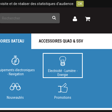
isite et de réaliser des statistiques d'audience.
OK
Rechercher
Mon
Mon
panier
compte
OIRES BATEAU
ACCESSOIRES QUAD & SSV
uipements électroniques
Electricité - Lumière -
- Navigation
Energie
Nouveautés
Promotions