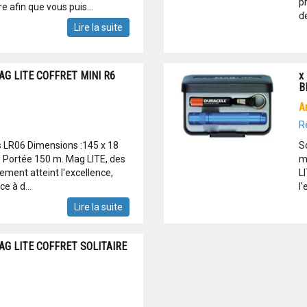
pr
e afin que vous puis...
d
Lire la suite
G LITE COFFRET MINI R6
x
B
R
es LR06 Dimensions :145 x 18
S
. Portée 150 m. Mag LITE, des
m
ement atteint l'excellence,
L
e à d...
l'
Lire la suite
G LITE COFFRET SOLITAIRE