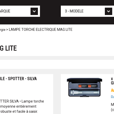
Mod�le
> LAMPE TORCHE ELECTRIQUE MAG LITE
rgie
G LITE
LE - SPOTTER - SILVA
x
G
R
TER SILVA • Lampe torche
M
le moyenne entièrement
(
buste et facile à saisir.