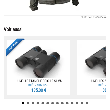
Photo non contractuelle
Voir aussi
NOUVEAU
JUMELLE ÉTANCHE EPIC 10 SILVA
JUMELLES SCE
Réf.: 248SI3230
Réf.: 24
135,00 €
88,2