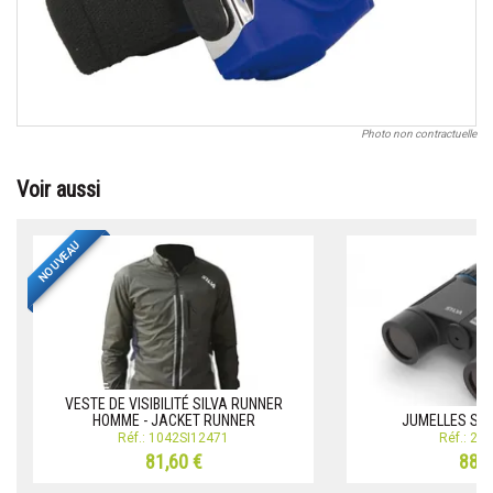
Photo non contractuelle
Voir aussi
NOUVEAU
VESTE DE VISIBILITÉ SILVA RUNNER
HOMME - JACKET RUNNER
JUMELLES SCE
Réf.: 1042SI12471
Réf.: 24
81,60 €
88,2