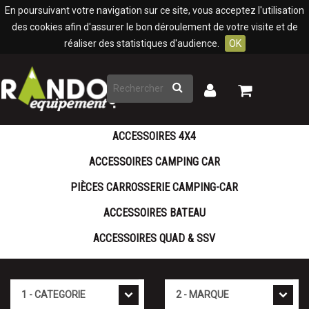
Panneau de gestion des cookies
En poursuivant votre navigation sur ce site, vous acceptez l'utilisation
des cookies afin d'assurer le bon déroulement de votre visite et de
réaliser des statistiques d'audience.
OK
Rechercher
Mon
Mon
panier
compte
ACCESSOIRES 4X4
ACCESSOIRES CAMPING CAR
PIÈCES CARROSSERIE CAMPING-CAR
ACCESSOIRES BATEAU
ACCESSOIRES QUAD & SSV
Cat�gorie
Marque