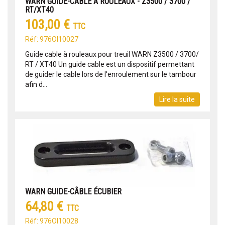
WARN GUIDE-CÂBLE À ROULEAUX - Z3500 / 3700 /
RT/XT40
103,00 €
TTC
Réf: 976OI10027
Guide cable à rouleaux pour treuil WARN Z3500 / 3700/
RT / XT40 Un guide cable est un dispositif permettant
de guider le cable lors de l'enroulement sur le tambour
afin d...
Lire la suite
WARN GUIDE-CÂBLE ÉCUBIER
64,80 €
TTC
Réf: 976OI10028