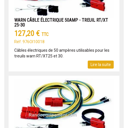
WARN CÂBLE ÉLECTRIQUE 50AMP - TREUIL RT/XT
25-30
127,20 €
TTC
Réf: 976OI10018
Câbles électriques de 50 ampères utilisables pour les
treuils warn RT/XT25 et 30.
Lire la suite