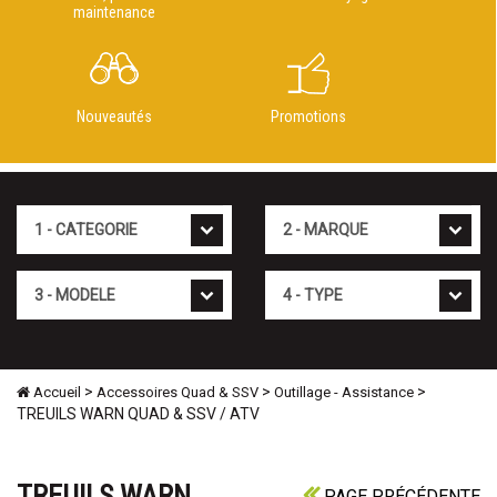
maintenance
Nouveautés
Promotions
Cat�gorie
Marque
Mod�le
Type
>
>
>
Accueil
Accessoires Quad & SSV
Outillage - Assistance
TREUILS WARN QUAD & SSV / ATV
TREUILS WARN
PAGE PRÉCÉDENTE