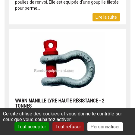
poulies de renvoi. Elle est equipée d'une goupille filetée
pour perme...
Lire la suite
WARN MANILLE LYRE HAUTE RÉSISTANCE - 2
TONNES
17,00 €
Ce site utilise des cookies et vous donne le contrôle sur
TTC
ceux que vous souhaitez activer
Réf: 976OI10033
Tout accepter
Tout refuser
Personnaliser
Manille / lyre 2 tonnes Manille en alliage d'acier