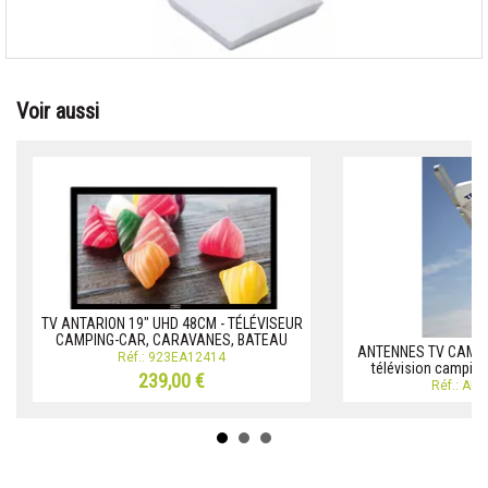
Voir aussi
TV ANTARION 19" UHD 48CM - TÉLÉVISEUR
CAMPING-CAR, CARAVANES, BATEAU
ANTENNES TV CAMPI
Réf.: 923EA12414
télévision camping
239,00 €
Réf.: AN