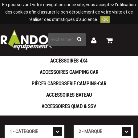
Panneau de gestion des cookies
En poursuivant votre navigation sur ce site, vous acceptez l'utilisation
des cookies afin d'assurer le bon déroulement de votre visite et de
réaliser des statistiques d'audience.
OK
Rechercher
Mon
Mon
panier
compte
ACCESSOIRES 4X4
ACCESSOIRES CAMPING CAR
PIÈCES CARROSSERIE CAMPING-CAR
ACCESSOIRES BATEAU
ACCESSOIRES QUAD & SSV
Cat�gorie
Marque