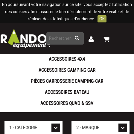
Panneau de gestion des cookies
En poursuivant votre navigation sur ce site, vous acceptez l'utilisation
des cookies afin d'assurer le bon déroulement de votre visite et de
réaliser des statistiques d'audience.
OK
Rechercher
Mon
Mon
panier
compte
ACCESSOIRES 4X4
ACCESSOIRES CAMPING CAR
PIÈCES CARROSSERIE CAMPING-CAR
ACCESSOIRES BATEAU
ACCESSOIRES QUAD & SSV
Cat�gorie
Marque