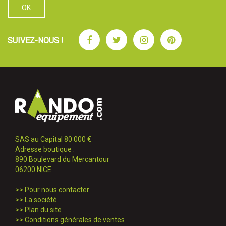
Facebook
Twitter
Instagram
Pinterest
SUIVEZ-NOUS !
SAS au Capital 80 000 €
Adresse boutique :
890 Boulevard du Mercantour
06200 NICE
>>
Pour nous contacter
>>
La société
>>
Plan du site
>>
Conditions générales de ventes