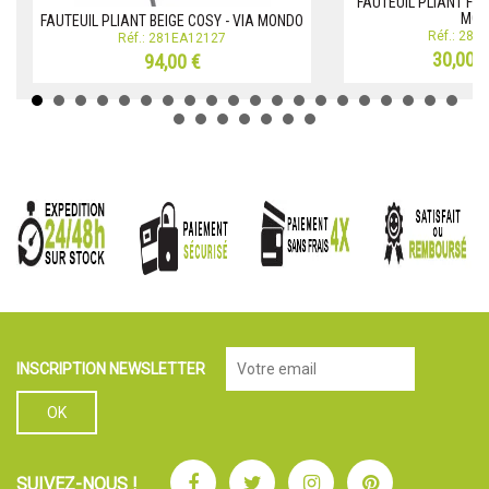
FAUTEUIL PLIANT FRA
MON
FAUTEUIL PLIANT BEIGE COSY - VIA MONDO
Réf.: 281
Réf.: 281EA12127
30,00 
94,00 €
INSCRIPTION NEWSLETTER
Facebook
Twitter
Instagram
Pinterest
SUIVEZ-NOUS !