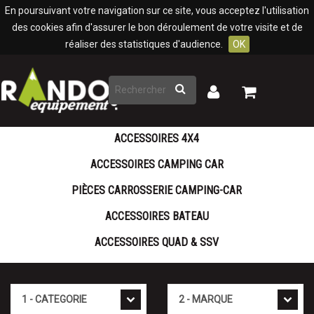
Panneau de gestion des cookies
En poursuivant votre navigation sur ce site, vous acceptez l'utilisation
des cookies afin d'assurer le bon déroulement de votre visite et de
réaliser des statistiques d'audience.
OK
Rechercher
Mon
Mon
panier
compte
ACCESSOIRES 4X4
ACCESSOIRES CAMPING CAR
PIÈCES CARROSSERIE CAMPING-CAR
ACCESSOIRES BATEAU
ACCESSOIRES QUAD & SSV
Cat�gorie
Marque