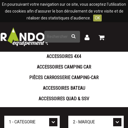
Panneau de gestion des cookies
En poursuivant votre navigation sur ce site, vous acceptez l'utilisation
des cookies afin d'assurer le bon déroulement de votre visite et de
réaliser des statistiques d'audience.
OK
Rechercher
Mon
Mon
panier
compte
ACCESSOIRES 4X4
ACCESSOIRES CAMPING CAR
PIÈCES CARROSSERIE CAMPING-CAR
ACCESSOIRES BATEAU
ACCESSOIRES QUAD & SSV
Cat�gorie
Marque