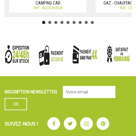
CAMPING CAR
GAZ - CHAUFFAGE
Réf.: ACCE465EA
Réf.: CH
INSCRIPTION NEWSLETTER
Facebook
Twitter
Instagram
Pinterest
SUIVEZ-NOUS !