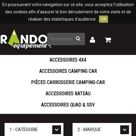
Panneau de gestion des cookies
En poursuivant votre navigation sur ce site, vous acceptez l'utilisation
des cookies afin d'assurer le bon déroulement de votre visite et de
réaliser des statistiques d'audience.
OK
Rechercher
Mon
Mon
panier
compte
ACCESSOIRES 4X4
ACCESSOIRES CAMPING CAR
PIÈCES CARROSSERIE CAMPING-CAR
ACCESSOIRES BATEAU
ACCESSOIRES QUAD & SSV
Cat�gorie
Marque