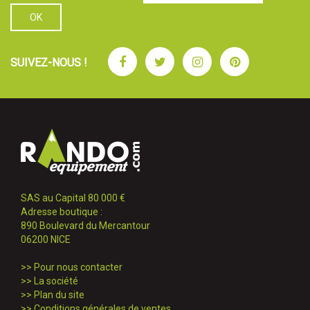
Facebook
Twitter
Instagram
Pinterest
SUIVEZ-NOUS !
SAS au Capital 80 000 €
Adresse boutique :
890 Boulevard du Mercantour
06200 NICE
>>
Pour nous contacter
>>
La société
>>
Plan du site
>>
Conditions générales de ventes