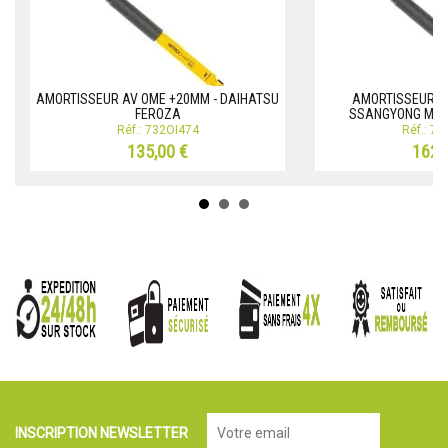
AMORTISSEUR AV OME +20MM - DAIHATSU
AMORTISSEUR A
FEROZA
SSANGYONG MUS
Réf.: 732OI474
Réf.: 7
135,00 €
162,
INSCRIPTION NEWSLETTER