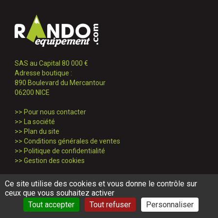
SAS au Capital 80 000 €
Adresse boutique :
890 Boulevard du Mercantour
06200 NICE
>>
Pour nous contacter
>>
La société
>>
Plan du site
>>
Conditions générales de ventes
>>
Politique de confidentialité
>>
Gestion des cookies
Ce site utilise des cookies et vous donne le contrôle sur
Service client
ceux que vous souhaitez activer
Tout accepter
Tout refuser
Personnaliser
04 97 25 69 71