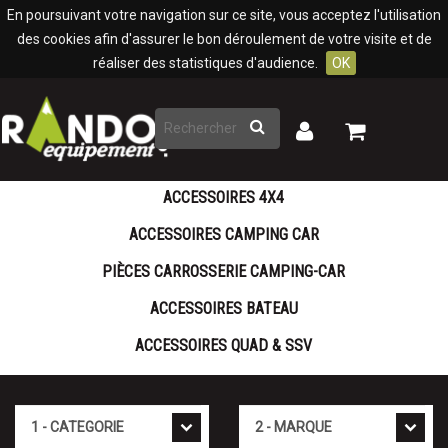
Panneau de gestion des cookies
En poursuivant votre navigation sur ce site, vous acceptez l'utilisation
des cookies afin d'assurer le bon déroulement de votre visite et de
réaliser des statistiques d'audience.
OK
Rechercher
Mon
Mon
panier
compte
ACCESSOIRES 4X4
ACCESSOIRES CAMPING CAR
PIÈCES CARROSSERIE CAMPING-CAR
ACCESSOIRES BATEAU
ACCESSOIRES QUAD & SSV
Cat�gorie
Marque