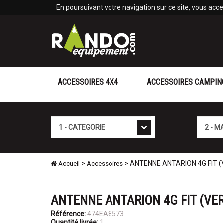
Panneau de gestion des cookies
En poursuivant votre navigation sur ce site, vous accep
ACCESSOIRES 4X4
ACCESSOIRES CAMPIN
Cat�gorie
Marque
>
> ANTENNE ANTARION 4G FIT 
Accueil
Accessoires
ANTENNE ANTARION 4G FIT (VE
Référence:
474EA8573
Quantité livrée:
1