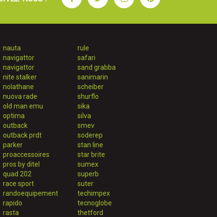
nauta
rule
navigattor
safari
navigattor
sand grabba
nite stalker
sanimarin
nolathane
scheiber
nuova rade
shurflo
old man emu
sika
optima
silva
outback
smev
outback prdt
soderep
parker
stan line
proaccessoires
star brite
pros by ditel
sumex
quad 202
superb
race sport
suter
randoequipement
techimpex
rapido
tecnoglobe
rasta
thetford