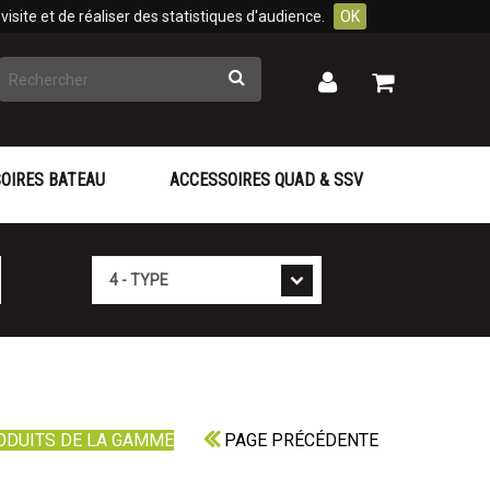
isite et de réaliser des statistiques d'audience.
OK
Rechercher
Mon
Mon
panier
compte
OIRES BATEAU
ACCESSOIRES QUAD & SSV
Type
ODUITS DE LA GAMME
PAGE PRÉCÉDENTE