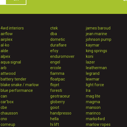
4wd interiors
ctek
james baroud
airflow
dba
jean marine
airplex
dometic
johnson pump
al-ko
duraflare
kaymar
alde
efoy
king springs
alpex
enduromover
koni
aqua signal
engel
lazer
arb
ercole
leatherman
attwood
fiamma
legrand
battery tender
floatpac
lewmar
blake snake / marlow
flojet
light force
blue performance
foresti
lra
can
geotraceur
mag lite
car'box
globerry
magma
cbe
goiot
manson
chausson
handpresso
marinco
cno
hella
marks4wd
comeup
hi lift
marlow ropes