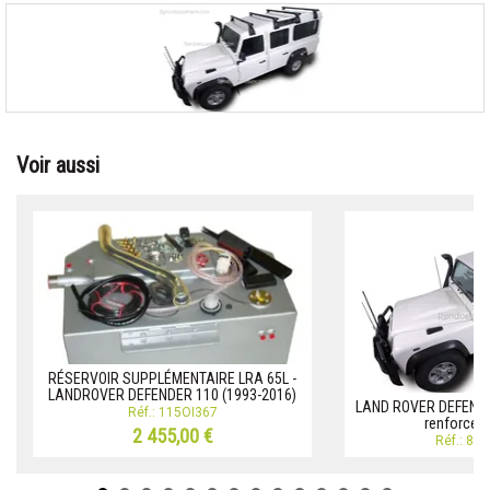
Voir aussi
RÉSERVOIR SUPPLÉMENTAIRE LRA 65L -
LANDROVER DEFENDER 110 (1993-2016)
LAND ROVER DEFENDE
Réf.: 115OI367
renforcés 
2 455,00 €
Réf.: 88