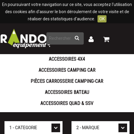
Panneau de gestion des cookies
En poursuivant votre navigation sur ce site, vous acceptez l'utilisation
des cookies afin d'assurer le bon déroulement de votre visite et de
réaliser des statistiques d'audience.
OK
Rechercher
Mon
Mon
panier
compte
ACCESSOIRES 4X4
ACCESSOIRES CAMPING CAR
PIÈCES CARROSSERIE CAMPING-CAR
ACCESSOIRES BATEAU
ACCESSOIRES QUAD & SSV
Cat�gorie
Marque