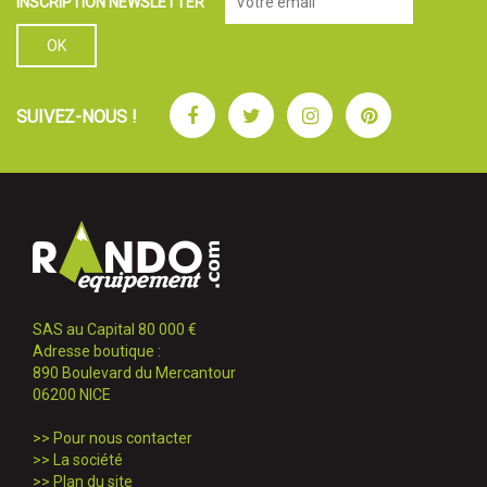
INSCRIPTION NEWSLETTER
Facebook
Twitter
Instagram
Pinterest
SUIVEZ-NOUS !
SAS au Capital 80 000 €
Adresse boutique :
890 Boulevard du Mercantour
06200 NICE
>>
Pour nous contacter
>>
La société
>>
Plan du site