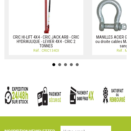
CRIC HI-LIFT 4X4 - CRIC JACK ARB - CRIC
MANILLES ACIER GALV
HYDRAULIQUE - LEVIER 4X4 - CRIC 2
ou droite cables MA
TONNES
sangle
Réf.: CRIC134OI
Réf.: M