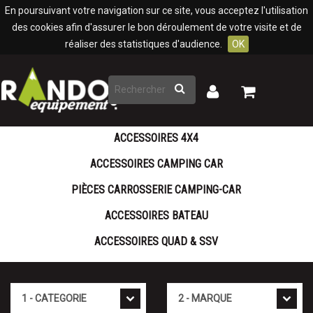
Panneau de gestion des cookies
En poursuivant votre navigation sur ce site, vous acceptez l'utilisation
des cookies afin d'assurer le bon déroulement de votre visite et de
réaliser des statistiques d'audience.
OK
Rechercher
Mon
Mon
panier
compte
ACCESSOIRES 4X4
ACCESSOIRES CAMPING CAR
PIÈCES CARROSSERIE CAMPING-CAR
ACCESSOIRES BATEAU
ACCESSOIRES QUAD & SSV
Cat�gorie
Marque