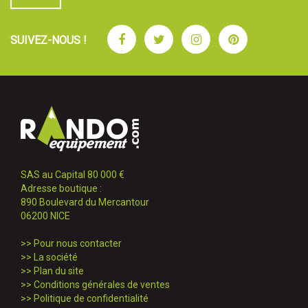
Facebook
Twitter
Instagram
Pinterest
SUIVEZ-NOUS !
SAS au Capital 80 000 €
Adresse boutique :
890 Boulevard du Mercantour
06200 NICE
>>
Pour nous contacter
>>
La société
>>
Plan du site
>>
Conditions générales de ventes
>>
Politique de confidentialité