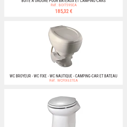
BOITE A ORDURE POUR BATEAUX ET CAMPING-CARS
Réf.: BOIT595EA
185,32 €
WC BROYEUR - WC FIXE - WC NAUTIQUE - CAMPING-CAR ET BATEAU
Réf.: WCFIX637EA