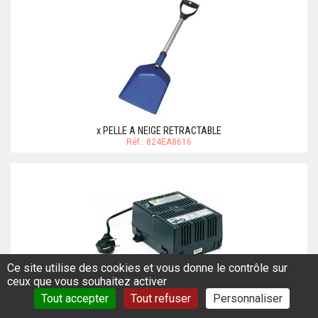
x PELLE A NEIGE RETRACTABLE
Réf.: 824EA8616
Ce site utilise des cookies et vous donne le contrôle sur
ceux que vous souhaitez activer
CHARGEUR CBE 16A CAMPING CAR
Réf.: 301EA11384
Tout accepter
Tout refuser
Personnaliser
197,00 €