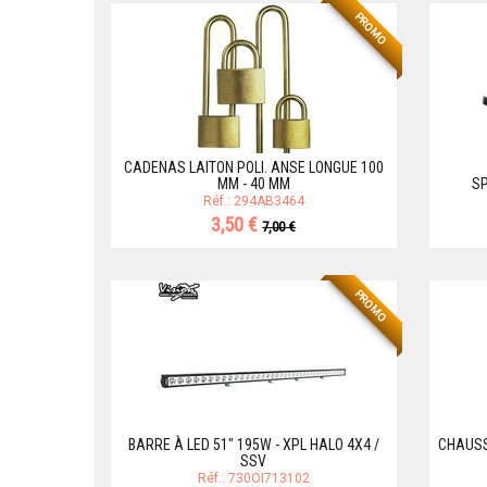
PROMO
CADENAS LAITON POLI. ANSE LONGUE 100
MM - 40 MM
SP
Réf.: 294AB3464
3,50 €
7,00 €
PROMO
BARRE À LED 51" 195W - XPL HALO 4X4 /
CHAUSS
SSV
Réf.: 730OI713102