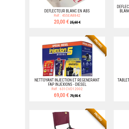
DEFLE
DEFLECTEUR BLANC EN ABS
BLAN
Réf.: 455EA8842
20,00 €
25,60 €
PROMO
NETTOYANT INJECTION ET REGENERANT
TABLE
FAP INJEXION5 - DIESEL
Réf.: 631CVD12002
69,00 €
79,95 €
PROMO