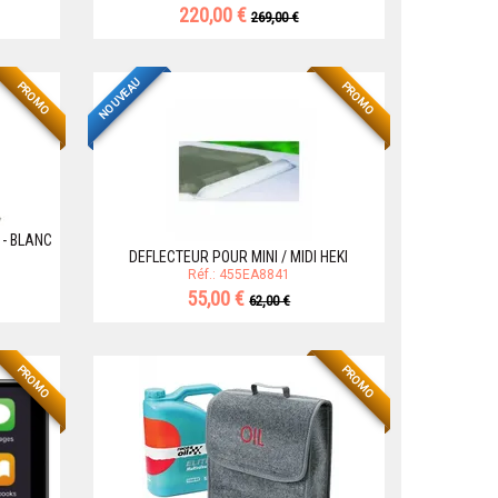
220,00 €
269,00 €
NOUVEAU
PROMO
PROMO
 - BLANC
DEFLECTEUR POUR MINI / MIDI HEKI
Réf.: 455EA8841
55,00 €
62,00 €
PROMO
PROMO