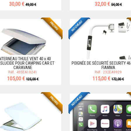
30,00 €
32,00 €
49,00 €
54,00 €
NOUVEAU
PROMO
NTERNEAU THULE VENT 40 x 40
SLUCIDE POUR CAMPING CAR ET
POIGNÉE DE SÉCURITÉ SECURITY 46
CARAVANE
FIAMMA
Réf.: 455EA10241
Réf.: 232EA9929
105,00 €
115,00 €
125,00 €
172,00 €
NOUVEAU
PROMO