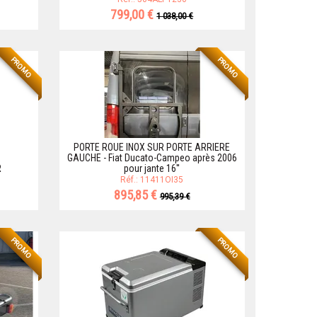
799,00 €
1 038,00 €
PROMO
PROMO
PORTE ROUE INOX SUR PORTE ARRIERE
GAUCHE - Fiat Ducato-Campeo après 2006
R
pour jante 16''
Réf.: 11411OI35
895,85 €
995,39 €
PROMO
PROMO