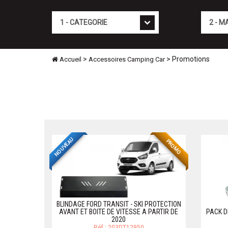
Cat�gorie
Marque
>
> Promotions
Accueil
Accessoires Camping Car
NOUVEAU
PROMO
BLINDAGE FORD TRANSIT - SKI PROTECTION
AVANT ET BOITE DE VITESSE A PARTIR DE
PACK D
2020
Réf.: 203DT12950