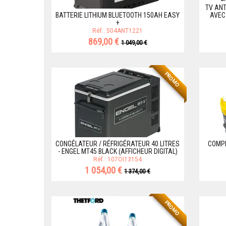
TV ANT
BATTERIE LITHIUM BLUETOOTH 150AH EASY
AVEC
+
Réf.: 504ANT1221
869,00 €
1 049,00 €
PROMO
CONGÉLATEUR / RÉFRIGÉRATEUR 40 LITRES
COMPR
- ENGEL MT45 BLACK (AFFICHEUR DIGITAL)
Réf.: 107OI13154
1 054,00 €
1 374,00 €
PROMO