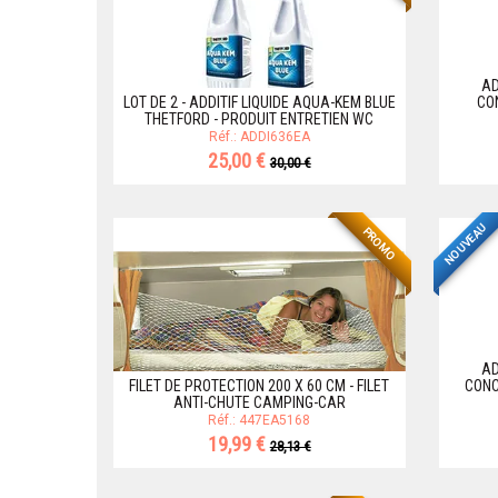
AD
LOT DE 2 - ADDITIF LIQUIDE AQUA-KEM BLUE
CO
THETFORD - PRODUIT ENTRETIEN WC
Réf.: ADDI636EA
25,00 €
30,00 €
NOUVEAU
PROMO
AD
FILET DE PROTECTION 200 X 60 CM - FILET
CONC
ANTI-CHUTE CAMPING-CAR
Réf.: 447EA5168
19,99 €
28,13 €