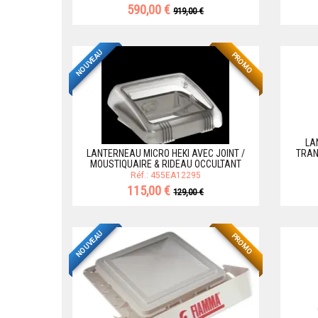
590,00 €
919,00 €
NOUVEAU
PROMO
LA
LANTERNEAU MICRO HEKI AVEC JOINT /
TRAN
MOUSTIQUAIRE & RIDEAU OCCULTANT
Réf.: 455EA12295
115,00 €
129,00 €
NOUVEAU
PROMO