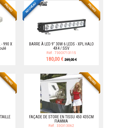
NOUVEAU
PROMO
PROMO
 - 990 X
BARRE À LED 9" 30W 6 LEDS - XPL HALO
oulé
4X4 / SSV
Réf.: 730OI713115
180,00 €
269,00 €
PROMO
PROMO
TAILLE
FAÇADE DE STORE EN TISSU 450 435CM
FIAMMA
Réf.: 33OI13062