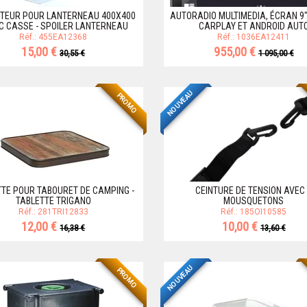
CTEUR POUR LANTERNEAU 400X400
AUTORADIO MULTIMEDIA, ÉCRAN 9"
C CASSE - SPOILER LANTERNEAU
CARPLAY ET ANDROID AUT
Réf.: 455EA12368
Réf.: 1036EA12411
15,00 €
955,00 €
30,55 €
1 095,00 €
NOUVEAU
PROMO
TTE POUR TABOURET DE CAMPING -
CEINTURE DE TENSION AVEC
TABLETTE TRIGANO
MOUSQUETONS
Réf.: 281TRI12833
Réf.: 185OI10585
12,00 €
10,00 €
16,38 €
13,60 €
NOUVEAU
PROMO