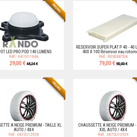
PROMO
RESERVOIR SUPER PLAT P 40 - 40 L
OT LED PRO POD 140 LUMENS
400 X 100 Réservoir eau rotom
Réf.: 941OI11846
Réf.: RESE887EA
29,00 €
79,00 €
44,24 €
90,00 €
PROMO
ETTE A NEIGE PREMIUM - TAILLE XL
CHAUSSETTE A NEIGE PREMIUM - 
AUTO / 4X4
XXL AUTO / 4X4
Réf.: 687SU12928
Réf.: 687SU12929