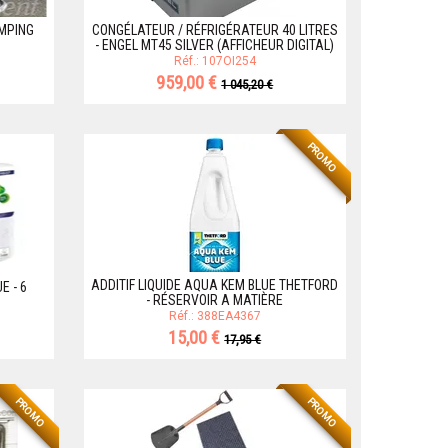
MPING
CONGÉLATEUR / RÉFRIGÉRATEUR 40 LITRES
- ENGEL MT45 SILVER (AFFICHEUR DIGITAL)
Réf.: 107OI254
959,00 €
1 045,20 €
PROMO
ADDITIF LIQUIDE AQUA KEM BLUE THETFORD
E - 6
- RÉSERVOIR A MATIÈRE
Réf.: 388EA4367
15,00 €
17,95 €
PROMO
PROMO