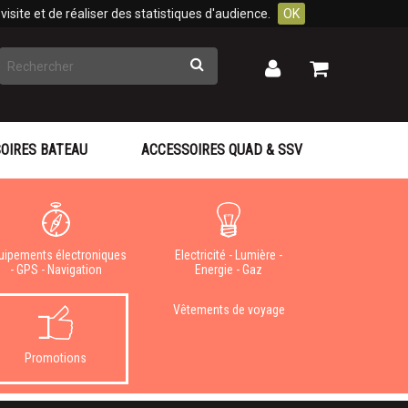
isite et de réaliser des statistiques d'audience.
OK
Rechercher
Mon
Mon
panier
compte
OIRES BATEAU
ACCESSOIRES QUAD & SSV
uipements électroniques
Electricité - Lumière -
- GPS - Navigation
Energie - Gaz
Vêtements de voyage
Promotions