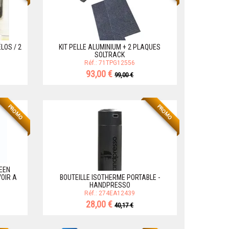
LOS / 2
KIT PELLE ALUMINIUM + 2 PLAQUES
SOLTRACK
Réf.: 71TPG12556
93,00 €
99,00 €
PROMO
PROMO
REEN
OIR A
BOUTEILLE ISOTHERME PORTABLE -
HANDPRESSO
Réf.: 274EA12439
28,00 €
40,17 €