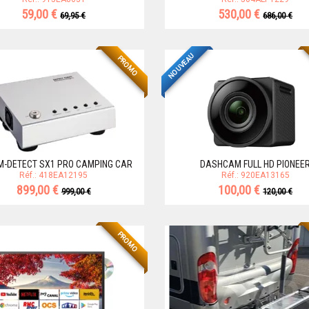
59,00 €
530,00 €
69,95 €
686,00 €
NOUVEAU
PROMO
-DETECT SX1 PRO CAMPING CAR
DASHCAM FULL HD PIONEE
Réf.: 418EA12195
Réf.: 920EA13165
899,00 €
100,00 €
999,00 €
120,00 €
PROMO