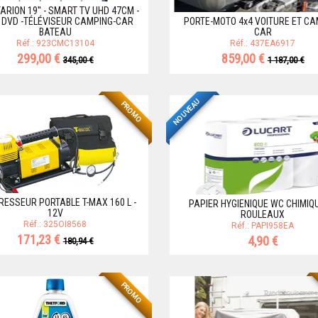
ARION 19'' - SMART TV UHD 47CM -
 DVD -TÉLÉVISEUR CAMPING-CAR
PORTE-MOTO 4x4 VOITURE ET CA
BATEAU
CAR
Réf.: 923CMC13104
Réf.: 437EA6917
299,00 €
859,00 €
345,00 €
1 187,00 €
NOUVEAU
PROMO
ESSEUR PORTABLE T-MAX 160 L -
PAPIER HYGIENIQUE WC CHIMIQU
12V
ROULEAUX
Réf.: 325OI8568
Réf.: PAPI958EA
171,23 €
4,90 €
180,94 €
PROMO