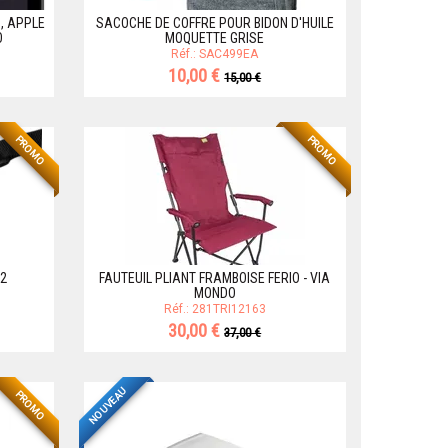
, APPLE
SACOCHE DE COFFRE POUR BIDON D'HUILE
O
MOQUETTE GRISE
Réf.: SAC499EA
10,00 €
15,00 €
PROMO
PROMO
 2
FAUTEUIL PLIANT FRAMBOISE FERIO - VIA
MONDO
Réf.: 281TRI12163
30,00 €
37,00 €
NOUVEAU
PROMO